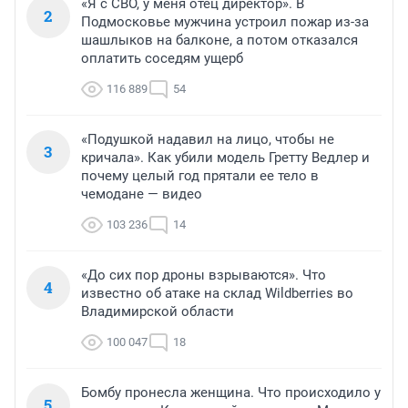
«Я с СВО, у меня отец директор». В
2
Подмосковье мужчина устроил пожар из-за
шашлыков на балконе, а потом отказался
оплатить соседям ущерб
116 889
54
«Подушкой надавил на лицо, чтобы не
3
кричала». Как убили модель Гретту Ведлер и
почему целый год прятали ее тело в
чемодане — видео
103 236
14
«До сих пор дроны взрываются». Что
4
известно об атаке на склад Wildberries во
Владимирской области
100 047
18
Бомбу пронесла женщина. Что происходило у
5