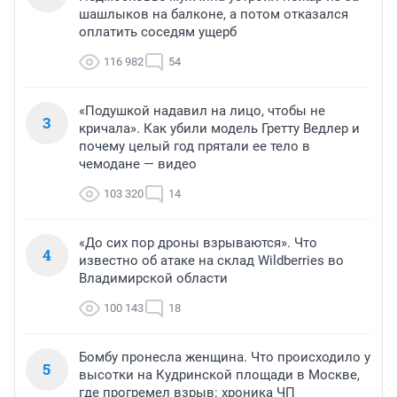
шашлыков на балконе, а потом отказался
оплатить соседям ущерб
116 982
54
«Подушкой надавил на лицо, чтобы не
3
кричала». Как убили модель Гретту Ведлер и
почему целый год прятали ее тело в
чемодане — видео
103 320
14
«До сих пор дроны взрываются». Что
4
известно об атаке на склад Wildberries во
Владимирской области
100 143
18
Бомбу пронесла женщина. Что происходило у
5
высотки на Кудринской площади в Москве,
где прогремел взрыв: хроника ЧП