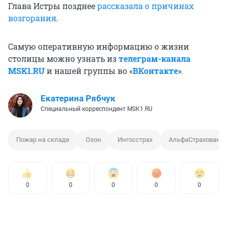
Глава Истры позднее
рассказала о причинах
возгорания
.
Самую оперативную информацию о жизни
столицы можно узнать из
телеграм-канала
MSK1.RU
и нашей группы во «
ВКонтакте
».
Екатерина Рябчук
Специальный корреспондент MSK1.RU
Пожар на складе
Озон
Ингосстрах
АльфаСтраховани
0
0
0
0
0