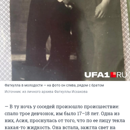
Фаткулла в молодости — на фото он слева, рядом с братом
Источник: 
из личного архива Фаткуллы Исхакова
— В ту ночь у соседей произошло происшествие:
спало трое девчонок, им было 17–18 лет. Одна из
них, Асия, проснулась от того, что по ее лицу текла
какая-то жидкость. Она встала, зажгла свет на