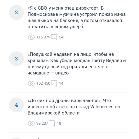
«Я с СВО, у меня отец директор». В
2
Подмосковье мужчина устроил пожар из-за
шашлыков на балконе, а потом отказался
оплатить соседям ущерб
116 079
54
«Подушкой надавил на лицо, чтобы не
3
кричала». Как убили модель Гретту Ведлер и
почему целый год прятали ее тело в
чемодане — видео
102 450
14
«До сих пор дроны взрываются». Что
4
известно об атаке на склад Wildberries во
Владимирской области
99 237
18