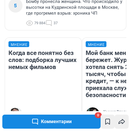
Бомбу пронесла женщина. Что происходило у
5
высотки на Кудринской площади в Москве,
где прогремел взрыв: хроника ЧП
79 884
37
МНЕНИЕ
МНЕНИЕ
Когда все понятно без
Мой банк меня
слов: подборка лучших
бережет. Журн
немых фильмов
хотела снять 2
тысяч, чтобы п
кредит, — к не
приехала служ
безопасности
Ксения Владим
Кирилл Титов
0
Автор мнения
Комментарии