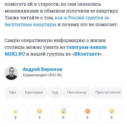
помогать ей в старости, но они оказались
мошенниками и обманом получили ее квартиру.
Также читайте о том,
как в России судятся за
бесплатные квартиры
и почему это не помогает.
Самую оперативную информацию о жизни
столицы можно узнать из
телеграм-канала
MSK1.RU
и нашей группы во «
ВКонтакте
».
Андрей Бирюков
Корреспондент UFA1.RU
Уфа
Башкирия
Суд
Пенсионер
Преступление
0
0
0
0
0