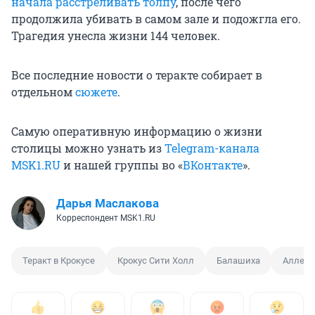
начала расстреливать толпу
, после чего
продолжила убивать в самом зале и подожгла его.
Трагедия унесла жизни 144 человек.
Все последние новости о теракте собирает в
отдельном
сюжете
.
Самую оперативную информацию о жизни
столицы можно узнать из
Telegram-канала
MSK1.RU
и нашей группы во «
ВКонтакте
».
Дарья Маслакова
Корреспондент MSK1.RU
Теракт в Крокусе
Крокус Сити Холл
Балашиха
Аллея