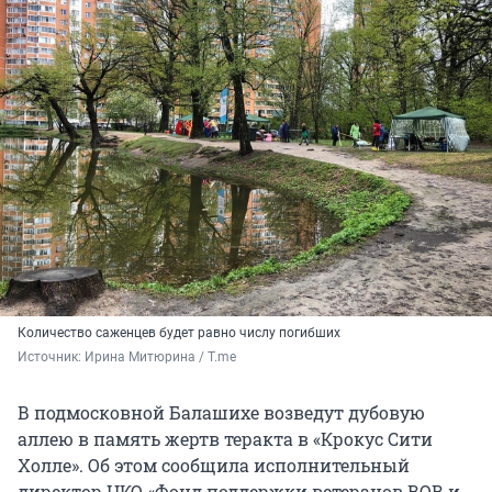
Количество саженцев будет равно числу погибших
Источник: 
Ирина Митюрина / T.me
В подмосковной Балашихе возведут дубовую
аллею в память жертв теракта в «Крокус Сити
Холле». Об этом сообщила исполнительный
директор НКО «Фонд поддержки ветеранов ВОВ и