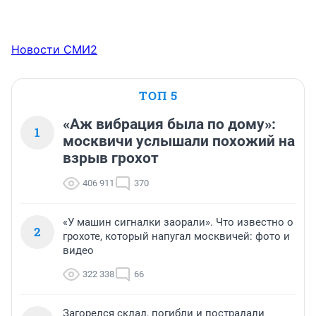
Новости СМИ2
ТОП 5
«Аж вибрация была по дому»:
1
москвичи услышали похожий на
взрыв грохот
406 911
370
«У машин сигналки заорали». Что известно о
2
грохоте, который напугал москвичей: фото и
видео
322 338
66
Загорелся склад, погибли и пострадали