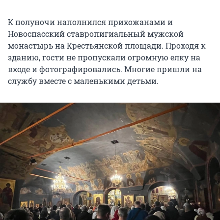
введи, алчущия напитай, недугующия и
страждущия укрепи и исцели, в смятении и
К полуночи наполнился прихожанами и
печали сущим надежду благую и утешение
Новоспасский ставропигиальный мужской
подаждь, плененныя сохрани и возврати.
монастырь на Крестьянской площади. Проходя к
зданию, гости не пропускали огромную елку на
Всем же во дни сия убиенным и от ран и
входе и фотографировались. Многие пришли на
болезней скончавшимся прощение грехов
службу вместе с маленькими детьми.
даруй и блаженное упокоение сотвори.
Исполни нас яже в Тя веры, надежды и любве,
возстави паки во всех странах Святыя Руси
мир и единомыслие, друг ко другу любовь
обнови в людях Твоих, яко да единеми усты и
единем сердцем исповемыся Тебе, Единому
Богу в Троице славимому.
Ты бо еси заступление, и победа, и спасение
уповающим на Тя и Тебе славу возсылаем, Отцу