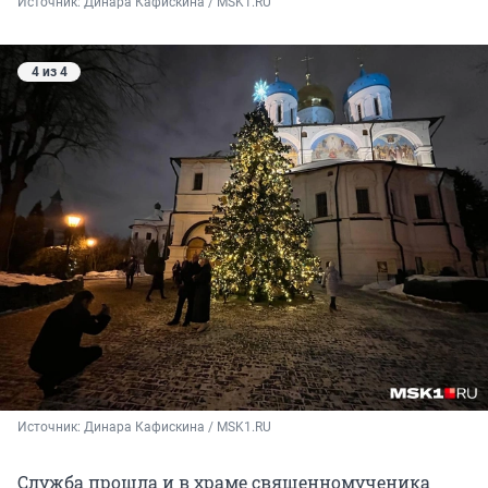
Источник: 
Динара Кафискина / MSK1.RU 
4 из 4
Источник: 
Динара Кафискина / MSK1.RU 
Служба прошла и в храме священномученика