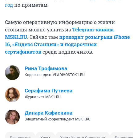
год
по приметам.
Самую оперативную информацию о жизни
столицы можно узнать из
Telegram-канала
MSK1.RU
. Сейчас там
проходит розыгрыш iPhone
16, «Яндекс Станции» и подарочных
сертификатов
среди подписчиков.
Рина Трофимова
Корреспондент VLADIVOSTOK1.RU
Серафима Путиева
Журналист MSK1.RU
Динара Кафискина
Внештатный корреспондент MSK1.RU
Рождество
Храм
Храм Христа Спасителя
Репортаж