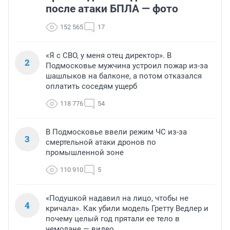
после атаки БПЛА — фото
152 565
17
«Я с СВО, у меня отец директор». В
2
Подмосковье мужчина устроил пожар из-за
шашлыков на балконе, а потом отказался
оплатить соседям ущерб
118 776
54
В Подмосковье ввели режим ЧС из-за
3
смертельной атаки дронов по
промышленной зоне
110 910
5
«Подушкой надавил на лицо, чтобы не
4
кричала». Как убили модель Гретту Ведлер и
почему целый год прятали ее тело в
чемодане — видео