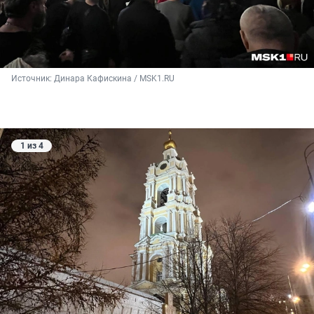
и Сыну и Святому Духу, ныне и присно, и во
веки веков. Аминь.
Источник: 
Динара Кафискина / MSK1.RU 
1 из 4