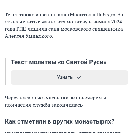
Текст также известен как «Молитва о Победе». За
отказ читать именно эту молитву в начале 2024
года РПЦ лишила сана московского священника
Алексея Уминского.
Текст молитвы «о Святой Руси»
Узнать
Господи Боже сил, Боже спасения нашего,
Через несколько часов после повечерия и
призри в милости на смиренныя рабы Твоя,
причастия служба закончилась.
услыши и помилуй нас: се бо брани хотящия
ополчишася на Святую Русь, чающе разделити
Как отметили в других монастырях?
и погубити единый народ ея.