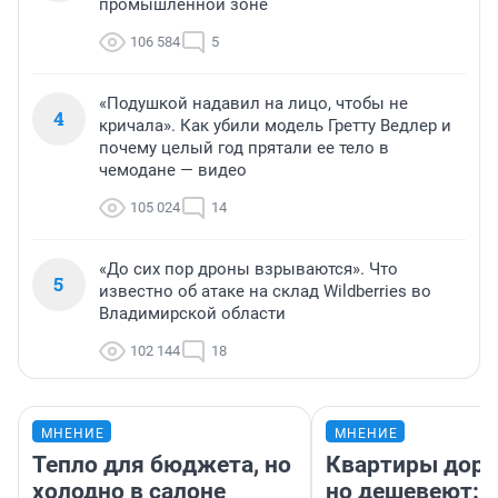
промышленной зоне
106 584
5
«Подушкой надавил на лицо, чтобы не
4
кричала». Как убили модель Гретту Ведлер и
почему целый год прятали ее тело в
чемодане — видео
105 024
14
«До сих пор дроны взрываются». Что
5
известно об атаке на склад Wildberries во
Владимирской области
102 144
18
МНЕНИЕ
МНЕНИЕ
Тепло для бюджета, но
Квартиры дор
холодно в салоне
но дешевеют: 