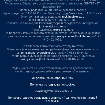
Свидетельство о регистрации СМИ ЭЛ № ФС 77— 83224 от 12.05.2022 г.
Учредитель: Общество с ограниченной ответственностью "ИНТЕРНЕТ
ТЕХНОЛОГИИ"
Главный редактор: Ананьина Анастасия Юрьевна
Адрес редакции: 115114, Россия, Москва, ул. Дербеневская, д. 15б, 6 этаж
Электронный адрес редакции:
msk1@shkulev.ru
Телефон редакции: +7 982 630 3102
Контактные данные для Роскомнадзора и государственных органов:
juristekat@shkulev.ru
Техподдержка:
help@shkulev.ru
По вопросам коммерческого сотрудничества: Ревина Мария, директор
по работе с федеральными клиентами,
mariya.revina@shkulev.ru
, моб. +7
910 402 4056.
По вопросам коммерческого сотрудничества:
Жапарова Жанна, менеджер по работе с федеральными клиентами
zhanna.zhaparova@shkulev.ru
, моб. + 7 982 640 34 32
Ревина Мария, директор по работе с федеральными клиентами
mariya.revina@shkulev.ru
, моб. +7 910 402 4056
Редакция сайта не несет ответственности за достоверность
информации, содержащейся в рекламных объявлениях.
Информация об ограничениях
Политика использования cookies
Рекомендательные системы
Пользовательское соглашение сервиса «Подписка без баннерной
рекламы»