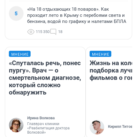
«На 18 отдыхающих 18 поваров». Как
5
проходит лето в Крыму с перебоями света и
бензина, водой по графику и налетами БПЛА
115 350
18
МНЕНИЕ
МНЕНИЕ
«Спуталась речь, понес
Жизнь на колес
пургу». Врач — о
подборка лучш
смертельном диагнозе,
фильмов о гон
который сложно
обнаружить
Ирина Волкова
Главврач клиники
Кирилл Титов
«Реабилитация доктора
Волковой»