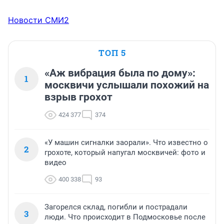
Новости СМИ2
ТОП 5
«Аж вибрация была по дому»:
1
москвичи услышали похожий на
взрыв грохот
424 377
374
«У машин сигналки заорали». Что известно о
2
грохоте, который напугал москвичей: фото и
видео
400 338
93
Загорелся склад, погибли и пострадали
3
люди. Что происходит в Подмосковье после