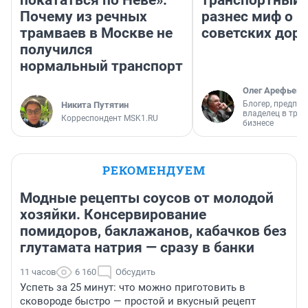
Почему из речных
разнес миф о 
трамваев в Москве не
советских доро
получился
нормальный транспорт
Олег Арефьев
Блогер, предпри
Никита Путятин
владелец в тра
Корреспондент MSK1.RU
бизнесе
РЕКОМЕНДУЕМ
Модные рецепты соусов от молодой
хозяйки. Консервирование
помидоров, баклажанов, кабачков без
глутамата натрия — сразу в банки
11 часов
6 160
Обсудить
Успеть за 25 минут: что можно приготовить в
сковороде быстро — простой и вкусный рецепт