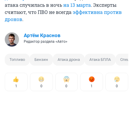
атака случилась в ночь
на 13 марта
. Эксперты
считают, что ПВО не всегда
эффективна против
дронов
.
Артём Краснов
Редактор раздела «Авто»
Топливо
Бензин
Атака дрона
Атака БПЛА
Спецоп
1
0
0
1
0