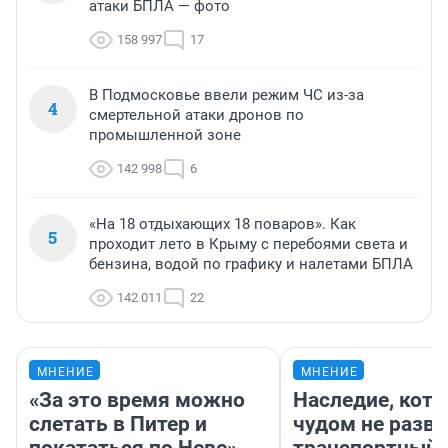
атаки БПЛА — фото
158 997
17
В Подмосковье ввели режим ЧС из-за
4
смертельной атаки дронов по
промышленной зоне
142 998
6
«На 18 отдыхающих 18 поваров». Как
5
проходит лето в Крыму с перебоями света и
бензина, водой по графику и налетами БПЛА
142 011
22
МНЕНИЕ
МНЕНИЕ
«За это время можно
Наследие, кото
слетать в Питер и
чудом не разва
покататься по Неве».
транспортный 