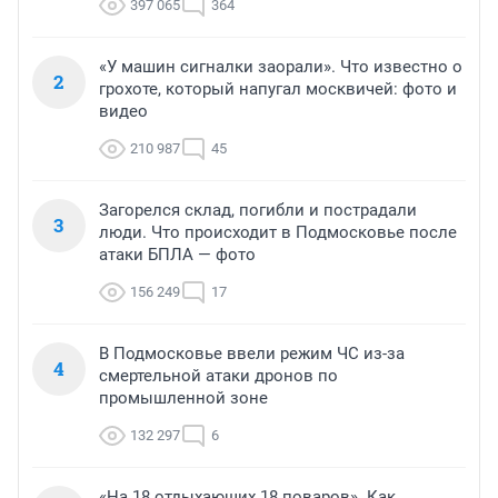
397 065
364
«У машин сигналки заорали». Что известно о
2
грохоте, который напугал москвичей: фото и
видео
210 987
45
Загорелся склад, погибли и пострадали
3
люди. Что происходит в Подмосковье после
атаки БПЛА — фото
156 249
17
В Подмосковье ввели режим ЧС из-за
4
смертельной атаки дронов по
промышленной зоне
132 297
6
«На 18 отдыхающих 18 поваров». Как