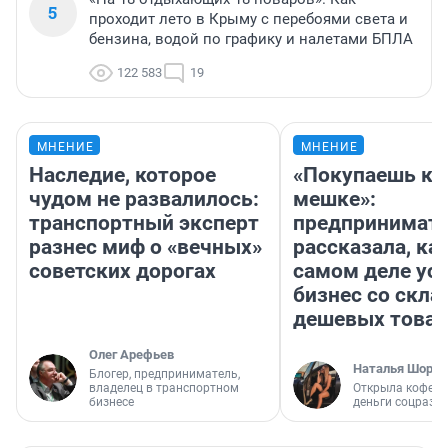
5
проходит лето в Крыму с перебоями света и
бензина, водой по графику и налетами БПЛА
122 583
19
МНЕНИЕ
МНЕНИЕ
Наследие, которое
«Покупаешь ко
чудом не развалилось:
мешке»:
транспортный эксперт
предпринимат
разнес миф о «вечных»
рассказала, как
советских дорогах
самом деле ус
бизнес со скл
дешевых това
Олег Арефьев
Наталья Шорох
Блогер, предприниматель,
владелец в транспортном
Открыла кофейн
бизнесе
деньги соцразв