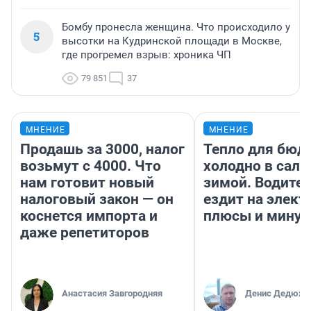
Бомбу пронесла женщина. Что происходило у
5
высотки на Кудринской площади в Москве,
где прогремел взрыв: хроника ЧП
79 851
37
МНЕНИЕ
МНЕНИЕ
Продашь за 3000, налог
Тепло для бюд
возьмут с 4000. Что
холодно в сало
нам готовит новый
зимой. Водител
налоговый закон — он
ездит на элект
коснется импорта и
плюсы и мину
даже репетиторов
Анастасия Завгородняя
Денис Дедюхи