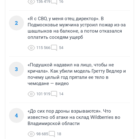
136 419
16
«Я с СВО, у меня отец директор». В
2
Подмосковье мужчина устроил пожар из-за
шашлыков на балконе, а потом отказался
оплатить соседям ущерб
115 566
54
«Подушкой надавил на лицо, чтобы не
3
кричала». Как убили модель Гретту Ведлер и
почему целый год прятали ее тело в
чемодане — видео
101 919
14
«До сих пор дроны взрываются». Что
4
известно об атаке на склад Wildberries во
Владимирской области
98 685
18