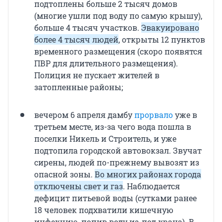
подтоплены больше 2 тысяч домов
(многие ушли под воду по самую крышу),
больше 4 тысяч участков.
Эвакуировано
более 4 тысяч людей
, открыты 12 пунктов
временного размещения (скоро появятся
ПВР для длительного размещения).
Полиция не пускает жителей в
затопленные районы;
вечером 6 апреля дамбу
прорвало
уже в
третьем месте, из-за чего вода пошла в
поселки Никель и Строитель, и уже
подтопила городской автовокзал. Звучат
сирены, людей по-прежнему вывозят из
опасной зоны.
Во многих районах города
отключены свет и газ
. Наблюдается
дефицит питьевой воды (сутками ранее
18 человек подхватили кишечную
инфекцию, попив воду из-под крана). В