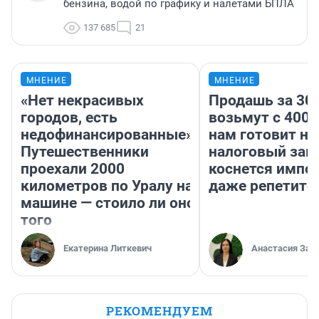
бензина, водой по графику и налетами БПЛА
137 685
21
МНЕНИЕ
МНЕНИЕ
«Нет некрасивых
Продашь за 300
городов, есть
возьмут с 4000
недофинансированные».
нам готовит н
Путешественники
налоговый зако
проехали 2000
коснется импор
километров по Уралу на
даже репетито
машине — стоило ли оно
того
Екатерина Литкевич
Анастасия Зав
РЕКОМЕНДУЕМ