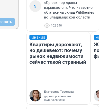
«До сих пор дроны
5
взрываются». Что известно
об атаке на склад Wildberries
во Владимирской области
равить
102 240
МНЕНИЕ
МНЕНИ
Квартиры дорожают,
Жизнь
но дешевеют: почему
подбо
рынок недвижимости
фильм
сейчас такой странный
Екатерина Торопова
директор агентства
недвижимости