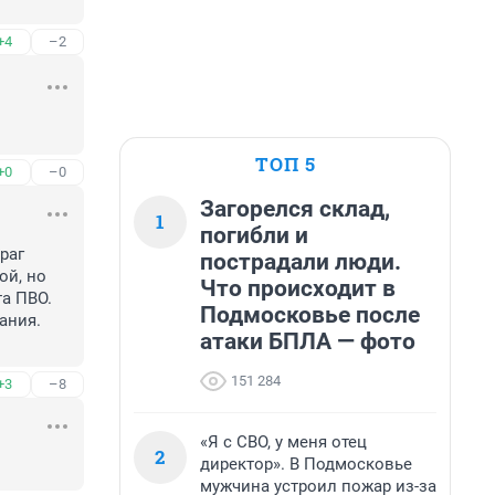
+4
–2
ТОП 5
+0
–0
Загорелся склад,
1
погибли и
аг 
пострадали люди.
й, но 
Что происходит в
а ПВО. 
Подмосковье после
ния. 
атаки БПЛА — фото
151 284
+3
–8
«Я с СВО, у меня отец
2
директор». В Подмосковье
мужчина устроил пожар из-за