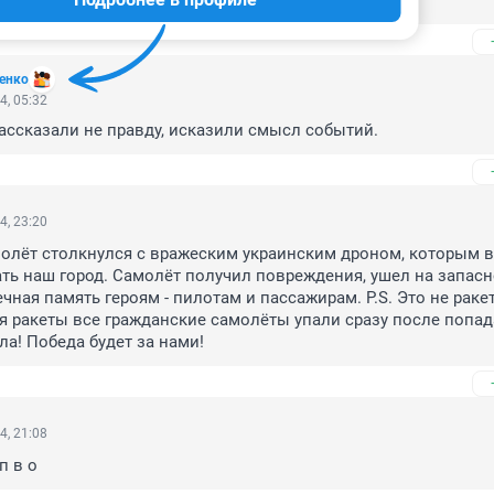
 чему мы привыкли.
енко
4, 05:32
ссказали не правду, исказили смысл событий.
4, 23:20
олёт столкнулся с вражеским украинским дроном, которым вр
ть наш город. Самолёт получил повреждения, ушел на запасно
ечная память героям - пилотам и пассажирам. P.S. Это не ракет
 ракеты все гражданские самолёты упали сразу после попада
сила! Победа будет за нами!
4, 21:08
п в о