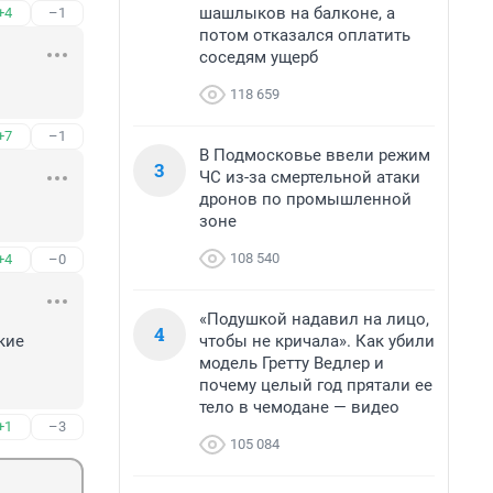
шашлыков на балконе, а
+4
–1
потом отказался оплатить
соседям ущерб
118 659
+7
–1
В Подмосковье ввели режим
3
ЧС из-за смертельной атаки
дронов по промышленной
зоне
108 540
+4
–0
«Подушкой надавил на лицо,
4
чтобы не кричала». Как убили
ие 
модель Гретту Ведлер и
почему целый год прятали ее
тело в чемодане — видео
+1
–3
105 084