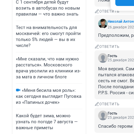
Ложь - это то, к
С 1 сентября детей будут
возить в автобусах по новым
ОТВЕТИТЬ
правилам — что важно знать
Николай Антон
Тест на внимательность для
26 декабря 202
москвичей: его смогут пройти
Предположим, ра
только 5% людей — вы в их
числе?
ОТВЕТИТЬ
Гость
«Мне сказали, что нам нужно
25 декабря 202
расстаться». Московского
Моя версия. Сам
врача уволили из клиники из-
пытался атакова
за мата в личном блоге
сесть не смог. В
После попадания
«Меня бесила моя роль»:
P.P.S. Россия - 
как сегодня выглядит Пуговка
из «Папиных дочек»
ОТВЕТИТЬ
Гость
Какой будет зима, можно
25 декабря 202
узнать по погоде 7 августа —
Спасибо героям 
важные приметы