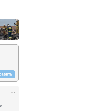
равить
.
