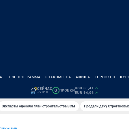
А
ТЕЛЕПРОГРАММА
ЗНАКОМСТВА
АФИША
ГОРОСКОП
КУР
USD 81,41
СЕЙЧАС
0
ПРОБКИ
+20°C
EUR 94,06
Эксперты оценили план строительства ВСМ
Продали дачу Строгановых