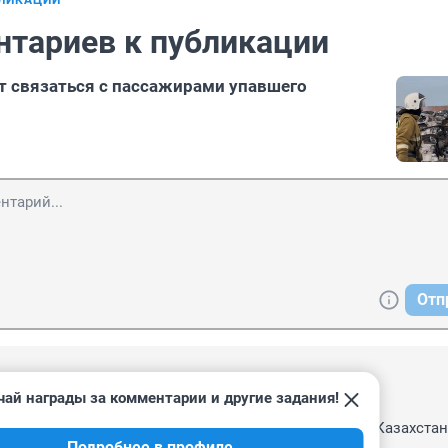
БЛИКАЦИИ
нтариев к публикации
т связаться с пассажирами упавшего
Отп
4, 11:14
чай награды за комментарии и другие задания!
птиц, ни баллона не было.

шибке и решили спрятать концы в воду, отправив в Казахстане
Подробнее в профиле