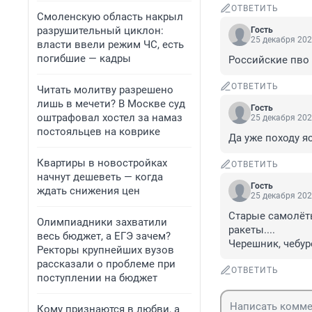
ОТВЕТИТЬ
Смоленскую область накрыл
разрушительный циклон:
Гость
25 декабря 202
власти ввели режим ЧС, есть
погибшие — кадры
Российские пво 
ОТВЕТИТЬ
Читать молитву разрешено
лишь в мечети? В Москве суд
Гость
оштрафовал хостел за намаз
25 декабря 202
постояльцев на коврике
Да уже походу я
Квартиры в новостройках
ОТВЕТИТЬ
начнут дешеветь — когда
Гость
ждать снижения цен
25 декабря 202
Старые самолёты
Олимпиадники захватили
ракеты....

весь бюджет, а ЕГЭ зачем?
Черешник, чебуре
Ректоры крупнейших вузов
рассказали о проблеме при
ОТВЕТИТЬ
поступлении на бюджет
Кому признаются в любви, а