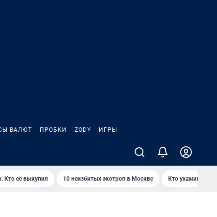
СЫ ВАЛЮТ
ПРОБКИ
ZODY
ИГРЫ
. Кто её выкупил
10 неизбитых экотроп в Москве
Кто ухаживает з