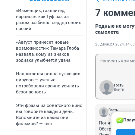
ПЕРЕЙТИ К ПУ
7 комме
«Изменщик, газлайтер,
нарцисс»: как Гуф раз за
разом разбивал сердца своих
Родные не могу
пассий
самолета
«Август принесет новые
25 декабря 2024, 14:03
возможности»: Тамара Глоба
назвала, кому из знаков
зодиака улыбнется удача
Надвигается волна пугающих
вирусов — ученые
потребовали срочно усилить
Гость
Войти
безопасность
Эти фразы из советского кино
Гость
вы говорите каждый день.
26 декабря 202
Вспомните из каких они
Полу
Понятно, что ни 
фильмов? — тест
Обстреляли по о