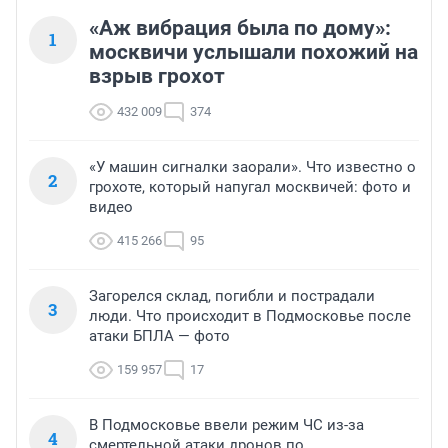
«Аж вибрация была по дому»:
1
москвичи услышали похожий на
взрыв грохот
432 009
374
«У машин сигналки заорали». Что известно о
2
грохоте, который напугал москвичей: фото и
видео
415 266
95
Загорелся склад, погибли и пострадали
3
люди. Что происходит в Подмосковье после
атаки БПЛА — фото
159 957
17
В Подмосковье ввели режим ЧС из-за
4
смертельной атаки дронов по