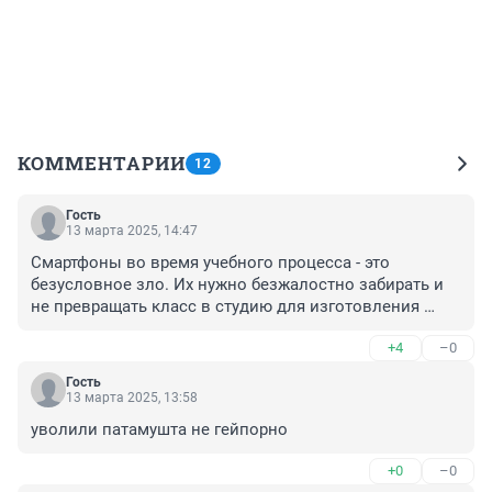
КОММЕНТАРИИ
12
Гость
13 марта 2025, 14:47
Смартфоны во время учебного процесса - это 
безусловное зло. Их нужно безжалостно забирать и 
не превращать класс в студию для изготовления 
роликов для TikTok. В Финляндии одна из лучших в 
+4
–0
мире систем школьного образования, там смартфоны 
в школе полностью запрещены.
Гость
13 марта 2025, 13:58
уволили патамушта не гейпорно
+0
–0