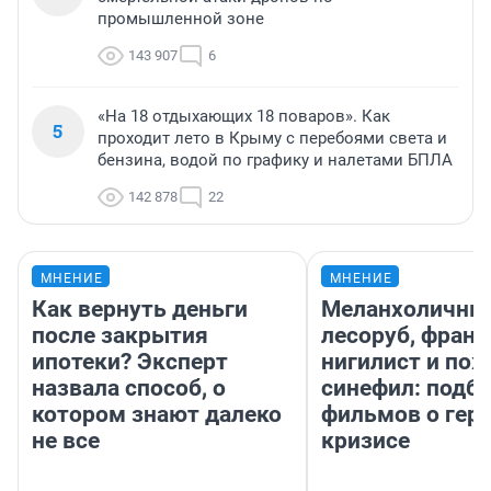
промышленной зоне
143 907
6
«На 18 отдыхающих 18 поваров». Как
5
проходит лето в Крыму с перебоями света и
бензина, водой по графику и налетами БПЛА
142 878
22
МНЕНИЕ
МНЕНИЕ
Как вернуть деньги
Меланхоличны
после закрытия
лесоруб, фран
ипотеки? Эксперт
нигилист и по
назвала способ, о
синефил: подб
котором знают далеко
фильмов о геро
не все
кризисе