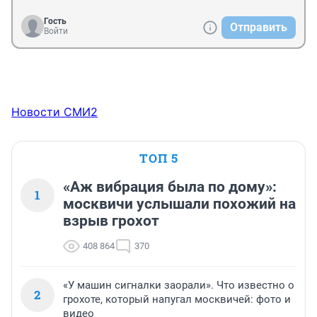
Гость
Отправить
Войти
Новости СМИ2
ТОП 5
«Аж вибрация была по дому»:
1
москвичи услышали похожий на
взрыв грохот
408 864
370
«У машин сигналки заорали». Что известно о
2
грохоте, который напугал москвичей: фото и
видео