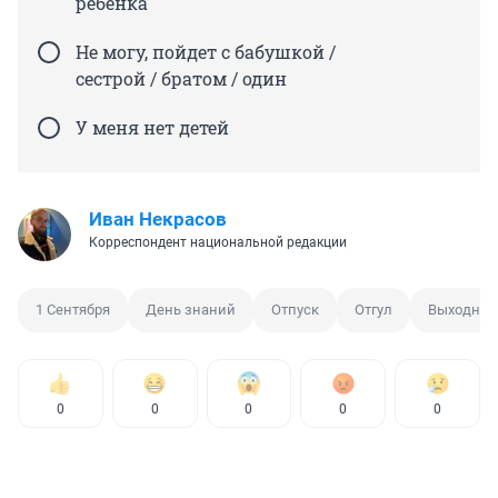
ребенка
Не могу, пойдет с бабушкой /
сестрой / братом / один
У меня нет детей
Иван Некрасов
Корреспондент национальной редакции
1 Сентября
День знаний
Отпуск
Отгул
Выходной
0
0
0
0
0