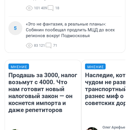
101 409
18
«Это не фантазия, а реальные планы»:
5
Собянин пообещал продлить МЦД до всех
регионов вокруг Подмосковья
83 121
71
МНЕНИЕ
МНЕНИЕ
Продашь за 3000, налог
Наследие, кото
возьмут с 4000. Что
чудом не разва
нам готовит новый
транспортный 
налоговый закон — он
разнес миф о 
коснется импорта и
советских доро
даже репетиторов
Олег Арефьев