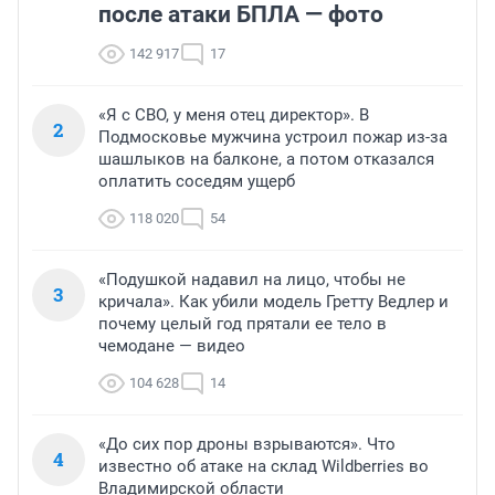
после атаки БПЛА — фото
142 917
17
«Я с СВО, у меня отец директор». В
2
Подмосковье мужчина устроил пожар из-за
шашлыков на балконе, а потом отказался
оплатить соседям ущерб
118 020
54
«Подушкой надавил на лицо, чтобы не
3
кричала». Как убили модель Гретту Ведлер и
почему целый год прятали ее тело в
чемодане — видео
104 628
14
«До сих пор дроны взрываются». Что
4
известно об атаке на склад Wildberries во
Владимирской области