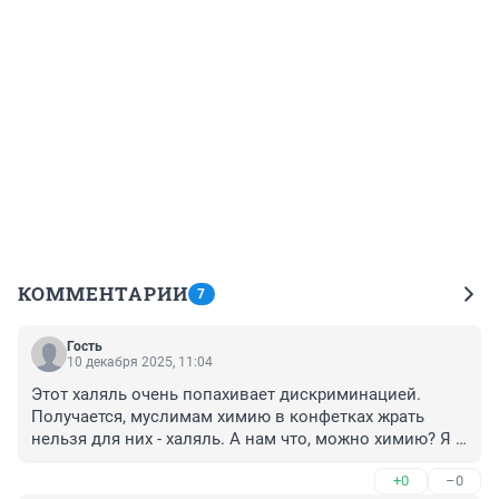
КОММЕНТАРИИ
7
Гость
10 декабря 2025, 11:04
Этот халяль очень попахивает дискриминацией. 
Получается, муслимам химию в конфетках жрать 
нельзя для них - халяль. А нам что, можно химию? Я 
имею ввиду конфеты. С мясом понятно, халяль это 
+0
–0
ужас, никогда не возьму, там специфический и 