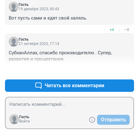
жестокий убой, но вот про конфеты и печенье, 
Гость
например, как это понимать? Я по своим 
19 декабря 2023, 00:43
религиозным убеждениям халяль брать не могу. 
Вот пусть сами и едят свой халяль.
Получается-мне с красителями и пальмовым маслом 
продукты брать остаётся. Похоже на статью о 
+4
–0
дискриминации.
Гость
21 октября 2023, 17:14
СубханАллах, спасибо производителю . Супер, 
развития и процветания.
+2
–2
Читать все комментарии
Гость
Отправить
Войти