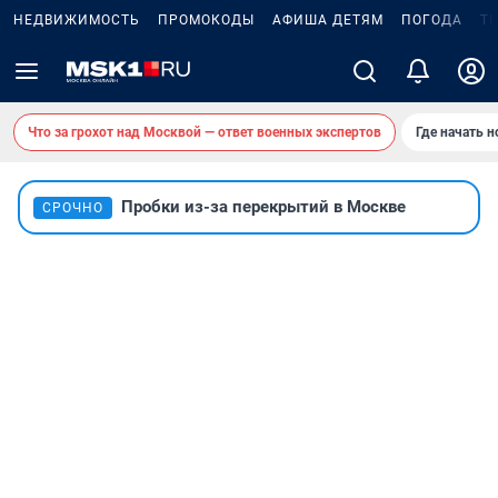
НЕДВИЖИМОСТЬ
ПРОМОКОДЫ
АФИША ДЕТЯМ
ПОГОДА
Т
Что за грохот над Москвой — ответ военных экспертов
Где начать 
Пробки из-за перекрытий в Москве
СРОЧНО