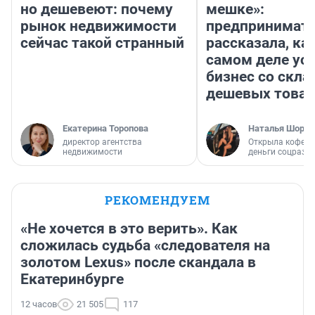
но дешевеют: почему
мешке»:
рынок недвижимости
предпринимат
сейчас такой странный
рассказала, как
самом деле ус
бизнес со скл
дешевых това
Екатерина Торопова
Наталья Шорох
директор агентства
Открыла кофейн
недвижимости
деньги соцразв
РЕКОМЕНДУЕМ
«Не хочется в это верить». Как
сложилась судьба «следователя на
золотом Lexus» после скандала в
Екатеринбурге
12 часов
21 505
117