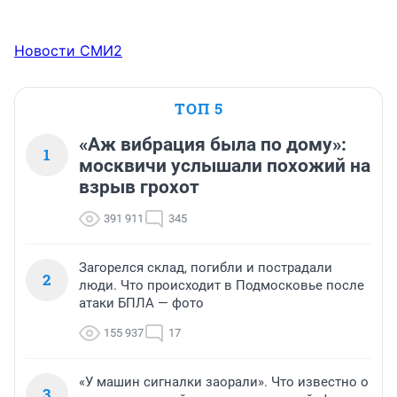
Новости СМИ2
ТОП 5
«Аж вибрация была по дому»:
1
москвичи услышали похожий на
взрыв грохот
391 911
345
Загорелся склад, погибли и пострадали
2
люди. Что происходит в Подмосковье после
атаки БПЛА — фото
155 937
17
«У машин сигналки заорали». Что известно о
3