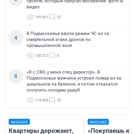
грохоте, который напугал москвичей: фото и
видео
149 661
33
В Подмосковье ввели режим ЧС из-за
4
смертельной атаки дронов по
промышленной зоне
130 212
6
«Я с СВО, у меня отец директор». В
5
Подмосковье мужчина устроил пожар из-за
шашлыков на балконе, а потом отказался
оплатить соседям ущерб
119 436
55
МНЕНИЕ
МНЕНИЕ
Квартиры дорожают,
«Покупаешь ко