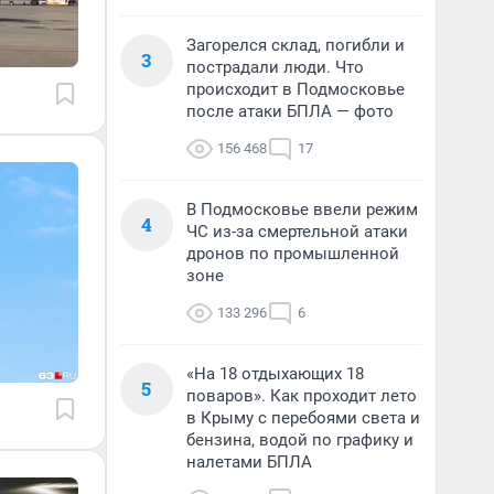
Загорелся склад, погибли и
3
пострадали люди. Что
происходит в Подмосковье
после атаки БПЛА — фото
156 468
17
В Подмосковье ввели режим
4
ЧС из-за смертельной атаки
дронов по промышленной
зоне
133 296
6
«На 18 отдыхающих 18
5
поваров». Как проходит лето
в Крыму с перебоями света и
бензина, водой по графику и
налетами БПЛА