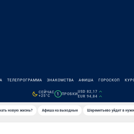
А
ТЕЛЕПРОГРАММА
ЗНАКОМСТВА
АФИША
ГОРОСКОП
КУР
USD 82,17
СЕЙЧАС
1
ПРОБКИ
+25°C
EUR 94,84
ачать новую жизнь?
Афиша на выходные
Шереметьево уйдет в нуж