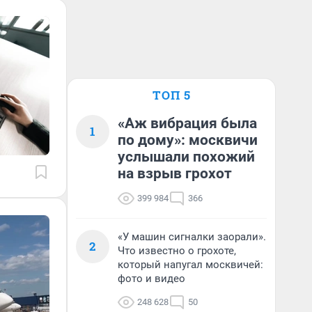
ТОП 5
«Аж вибрация была
1
по дому»: москвичи
услышали похожий
на взрыв грохот
399 984
366
«У машин сигналки заорали».
2
Что известно о грохоте,
который напугал москвичей:
фото и видео
248 628
50