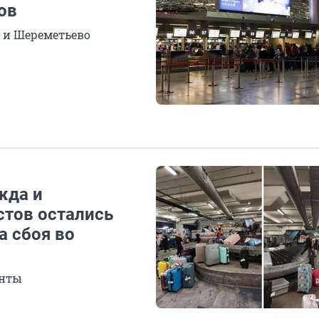
ов
 и Шереметьево
жда и
стов остались
а сбоя во
енты