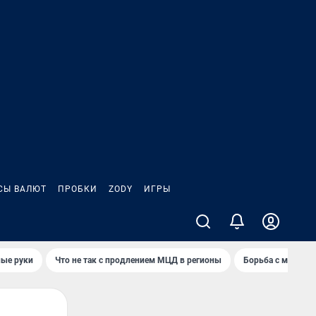
СЫ ВАЛЮТ
ПРОБКИ
ZODY
ИГРЫ
ные руки
Что не так с продлением МЦД в регионы
Борьба с мэрией 