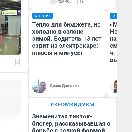
124 485
19
МНЕНИЕ
МНЕНИЕ
Тепло для бюджета, но
«Мы ви
холодно в салоне
Нолана
зимой. Водитель 13 лет
настро
ездит на электрокаре:
смотре
плюсы и минусы
чтобы 
выгляд
Денис Дедюхин
На
РЕКОМЕНДУЕМ
Знаменитая тикток-
блогер, рассказывавшая о
борьбе с редкой формой