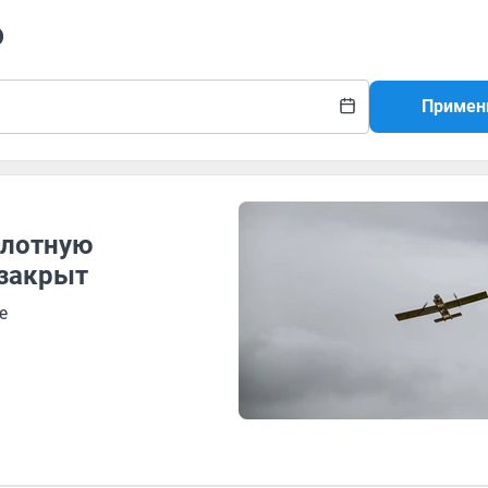
о
Примен
илотную
 закрыт
е