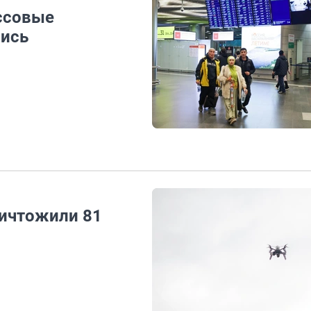
ссовые
лись
ничтожили 81