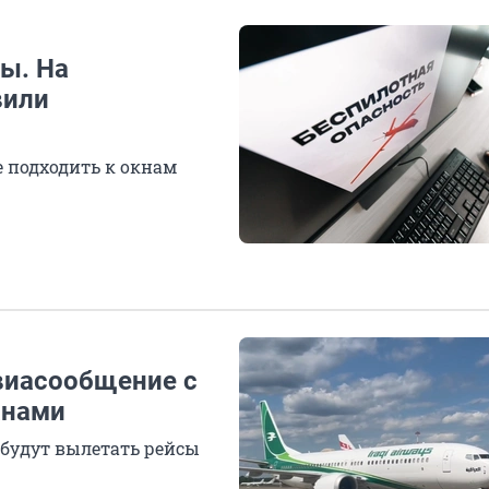
ы. На
вили
е подходить к окнам
виасообщение с
анами
 будут вылетать рейсы