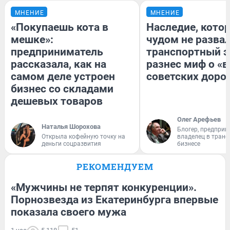
МНЕНИЕ
МНЕНИЕ
«Покупаешь кота в
Наследие, кото
мешке»:
чудом не разва
предприниматель
транспортный э
рассказала, как на
разнес миф о «
самом деле устроен
советских доро
бизнес со складами
дешевых товаров
Олег Арефьев
Наталья Шорохова
Блогер, предприн
Открыла кофейную точку на
владелец в тран
деньги соцразвития
бизнесе
РЕКОМЕНДУЕМ
«Мужчины не терпят конкуренции».
Порнозвезда из Екатеринбурга впервые
показала своего мужа