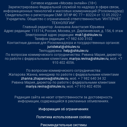
Сетевое издание «Москва онлайн» (18+)
Зарегистрировано Федеральной службой по надзору в сфере связи,
информационных технологий и массовых коммуникаций (Роскомнадзор)
Свидетельство о регистрации СМИ ЭЛ № ФС 77— 83224 от 12.05.2022 г.
Учредитель: Общество с ограниченной ответственностью "ИНТЕРНЕТ
ТЕХНОЛОГИИ"
Главный редактор: Ананьина Анастасия Юрьевна
Адрес редакции: 115114, Россия, Москва, ул. Дербеневская, д. 15б, 6 этаж
Электронный адрес редакции:
msk1@shkulev.ru
Телефон редакции: +7 982 630 3102
Контактные данные для Роскомнадзора и государственных органов:
juristekat@shkulev.ru
Техподдержка:
help@shkulev.ru
По вопросам коммерческого сотрудничества: Ревина Мария, директор
по работе с федеральными клиентами,
mariya.revina@shkulev.ru
, моб. +7
910 402 4056.
По вопросам коммерческого сотрудничества:
Жапарова Жанна, менеджер по работе с федеральными клиентами
zhanna.zhaparova@shkulev.ru
, моб. + 7 982 640 34 32
Ревина Мария, директор по работе с федеральными клиентами
mariya.revina@shkulev.ru
, моб. +7 910 402 4056
Редакция сайта не несет ответственности за достоверность
информации, содержащейся в рекламных объявлениях.
Информация об ограничениях
Политика использования cookies
Рекомендательные системы