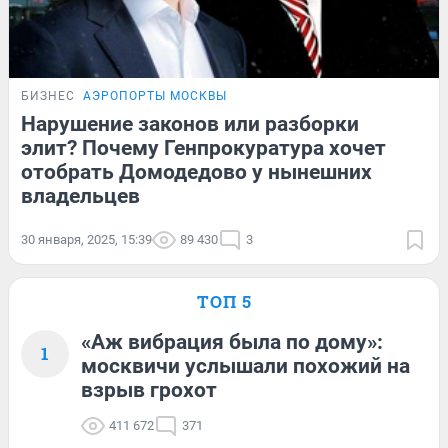
БИЗНЕС
АЭРОПОРТЫ МОСКВЫ
Нарушение законов или разборки
элит? Почему Генпрокуратура хочет
отобрать Домодедово у нынешних
владельцев
30 января, 2025, 15:39
89 430
3
ТОП 5
«Аж вибрация была по дому»:
1
москвичи услышали похожий на
взрыв грохот
411 672
371