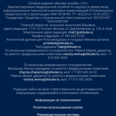
Сетевое издание «Москва онлайн» (18+)
Зарегистрировано Федеральной службой по надзору в сфере связи,
информационных технологий и массовых коммуникаций (Роскомнадзор)
Свидетельство о регистрации СМИ ЭЛ № ФС 77— 83224 от 12.05.2022 г.
Учредитель: Общество с ограниченной ответственностью "ИНТЕРНЕТ
ТЕХНОЛОГИИ"
Главный редактор: Ананьина Анастасия Юрьевна
Адрес редакции: 115114, Россия, Москва, ул. Дербеневская, д. 15б, 6 этаж
Электронный адрес редакции:
msk1@shkulev.ru
Телефон редакции: +7 982 630 3102
Контактные данные для Роскомнадзора и государственных органов:
juristekat@shkulev.ru
Техподдержка:
help@shkulev.ru
По вопросам коммерческого сотрудничества: Ревина Мария, директор
по работе с федеральными клиентами,
mariya.revina@shkulev.ru
, моб. +7
910 402 4056.
По вопросам коммерческого сотрудничества:
Жапарова Жанна, менеджер по работе с федеральными клиентами
zhanna.zhaparova@shkulev.ru
, моб. + 7 982 640 34 32
Ревина Мария, директор по работе с федеральными клиентами
mariya.revina@shkulev.ru
, моб. +7 910 402 4056
Редакция сайта не несет ответственности за достоверность
информации, содержащейся в рекламных объявлениях.
Информация об ограничениях
Политика использования cookies
Рекомендательные системы