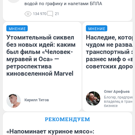
водой по графику и налетами БПЛА
134 970
21
МНЕНИЕ
МНЕНИЕ
Утомительный сиквел
Наследие, кото
без новых идей: каким
чудом не разва
был фильм «Человек-
транспортный э
муравей и Оса» —
разнес миф о «
ретроспектива
советских доро
киновселенной Marvel
Олег Арефьев
Блогер, предприн
Кирилл Титов
владелец в тран
бизнесе
РЕКОМЕНДУЕМ
«Напоминает куриное мясо»: