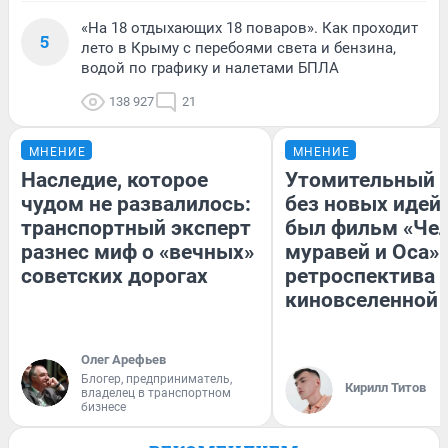
«На 18 отдыхающих 18 поваров». Как проходит
5
лето в Крыму с перебоями света и бензина,
водой по графику и налетами БПЛА
138 927
21
МНЕНИЕ
МНЕНИЕ
Наследие, которое
Утомительный 
чудом не развалилось:
без новых идей
транспортный эксперт
был фильм «Чел
разнес миф о «вечных»
муравей и Оса»
советских дорогах
ретроспектива
киновселенной 
Олег Арефьев
Блогер, предприниматель,
Кирилл Титов
владелец в транспортном
бизнесе