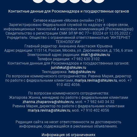
Контактные данные для Роскомнадзора и государственных органов
Сетевое издание «Москва онлайн» (18+)
Зарегистрировано Федеральной службой по надзору в сфере связи,
информационных технологий и массовых коммуникаций (Роскомнадзор)
Свидетельство о регистрации СМИ ЭЛ № ФС 77— 83224 от 12.05.2022 г.
Учредитель: Общество с ограниченной ответственностью "ИНТЕРНЕТ
ТЕХНОЛОГИИ"
Главный редактор: Ананьина Анастасия Юрьевна
Адрес редакции: 115114, Россия, Москва, ул. Дербеневская, д. 15б, 6 этаж
Электронный адрес редакции:
msk1@shkulev.ru
Телефон редакции: +7 982 630 3102
Контактные данные для Роскомнадзора и государственных органов:
juristekat@shkulev.ru
Техподдержка:
help@shkulev.ru
По вопросам коммерческого сотрудничества: Ревина Мария, директор
по работе с федеральными клиентами,
mariya.revina@shkulev.ru
, моб. +7
910 402 4056.
По вопросам коммерческого сотрудничества:
Жапарова Жанна, менеджер по работе с федеральными клиентами
zhanna.zhaparova@shkulev.ru
, моб. + 7 982 640 34 32
Ревина Мария, директор по работе с федеральными клиентами
mariya.revina@shkulev.ru
, моб. +7 910 402 4056
Редакция сайта не несет ответственности за достоверность
информации, содержащейся в рекламных объявлениях.
Информация об ограничениях