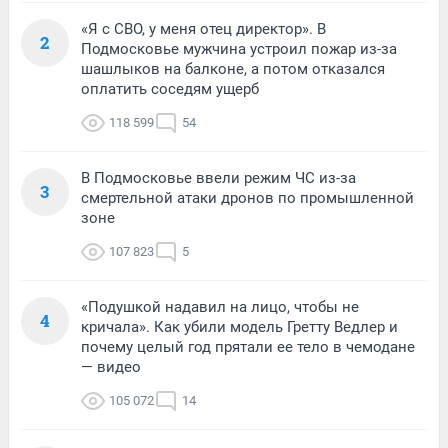
«Я с СВО, у меня отец директор». В
2
Подмосковье мужчина устроил пожар из-за
шашлыков на балконе, а потом отказался
оплатить соседям ущерб
118 599
54
В Подмосковье ввели режим ЧС из-за
3
смертельной атаки дронов по промышленной
зоне
107 823
5
«Подушкой надавил на лицо, чтобы не
4
кричала». Как убили модель Гретту Ведлер и
почему целый год прятали ее тело в чемодане
— видео
105 072
14