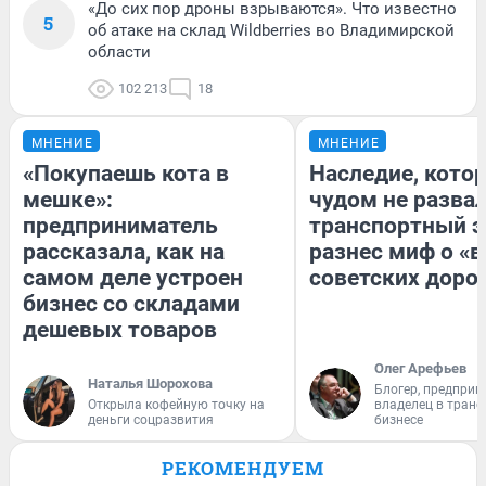
«До сих пор дроны взрываются». Что известно
5
об атаке на склад Wildberries во Владимирской
области
102 213
18
МНЕНИЕ
МНЕНИЕ
«Покупаешь кота в
Наследие, кото
мешке»:
чудом не разва
предприниматель
транспортный э
рассказала, как на
разнес миф о «
самом деле устроен
советских доро
бизнес со складами
дешевых товаров
Олег Арефьев
Наталья Шорохова
Блогер, предприн
Открыла кофейную точку на
владелец в тран
деньги соцразвития
бизнесе
РЕКОМЕНДУЕМ