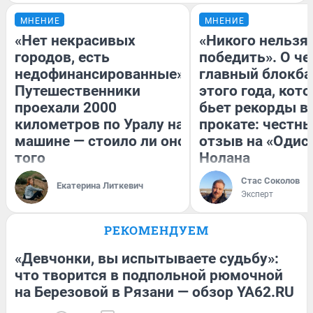
МНЕНИЕ
МНЕНИЕ
«Нет некрасивых
«Никого нельзя
городов, есть
победить». О ч
недофинансированные».
главный блокба
Путешественники
этого года, кот
проехали 2000
бьет рекорды в
километров по Уралу на
прокате: честн
машине — стоило ли оно
отзыв на «Одис
того
Нолана
Стас Соколов
Екатерина Литкевич
Эксперт
РЕКОМЕНДУЕМ
«Девчонки, вы испытываете судьбу»:
что творится в подпольной рюмочной
на Березовой в Рязани — обзор YA62.RU