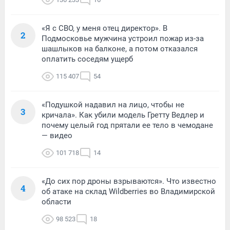
«Я с СВО, у меня отец директор». В
2
Подмосковье мужчина устроил пожар из-за
шашлыков на балконе, а потом отказался
оплатить соседям ущерб
115 407
54
«Подушкой надавил на лицо, чтобы не
3
кричала». Как убили модель Гретту Ведлер и
почему целый год прятали ее тело в чемодане
— видео
101 718
14
«До сих пор дроны взрываются». Что известно
4
об атаке на склад Wildberries во Владимирской
области
98 523
18