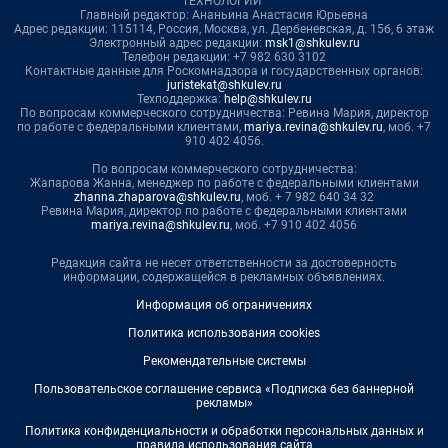
ТЕХНОЛОГИИ"
Главный редактор: Ананьина Анастасия Юрьевна
Адрес редакции: 115114, Россия, Москва, ул. Дербеневская, д. 15б, 6 этаж
Электронный адрес редакции:
msk1@shkulev.ru
Телефон редакции: +7 982 630 3102
Контактные данные для Роскомнадзора и государственных органов:
juristekat@shkulev.ru
Техподдержка:
help@shkulev.ru
По вопросам коммерческого сотрудничества: Ревина Мария, директор
по работе с федеральными клиентами,
mariya.revina@shkulev.ru
, моб. +7
910 402 4056.
По вопросам коммерческого сотрудничества:
Жапарова Жанна, менеджер по работе с федеральными клиентами
zhanna.zhaparova@shkulev.ru
, моб. + 7 982 640 34 32
Ревина Мария, директор по работе с федеральными клиентами
mariya.revina@shkulev.ru
, моб. +7 910 402 4056
Редакция сайта не несет ответственности за достоверность
информации, содержащейся в рекламных объявлениях.
Информация об ограничениях
Политика использования cookies
Рекомендательные системы
Пользовательское соглашение сервиса «Подписка без баннерной
рекламы»
Политика конфиденциальности и обработки персональных данных и
правила использования сайта