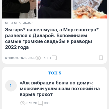
ОН И ОНА
ОБЗОР
Зыгарь* нашел мужа, а Моргенштерн*
развелся с Диларой. Вспоминаем
самые громкие свадьбы и разводы
2022 года
5 января, 2023, 08:30
14 111
1
ТОП 5
«Аж вибрация была по дому»:
1
москвичи услышали похожий на
взрыв грохот
379 791
330