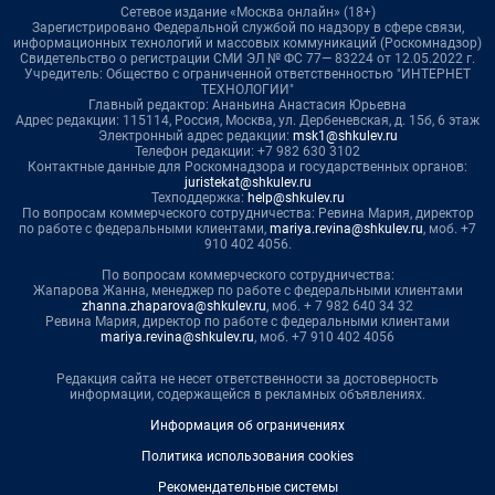
Сетевое издание «Москва онлайн» (18+)
Зарегистрировано Федеральной службой по надзору в сфере связи,
информационных технологий и массовых коммуникаций (Роскомнадзор)
Свидетельство о регистрации СМИ ЭЛ № ФС 77— 83224 от 12.05.2022 г.
Учредитель: Общество с ограниченной ответственностью "ИНТЕРНЕТ
ТЕХНОЛОГИИ"
Главный редактор: Ананьина Анастасия Юрьевна
Адрес редакции: 115114, Россия, Москва, ул. Дербеневская, д. 15б, 6 этаж
Электронный адрес редакции:
msk1@shkulev.ru
Телефон редакции: +7 982 630 3102
Контактные данные для Роскомнадзора и государственных органов:
juristekat@shkulev.ru
Техподдержка:
help@shkulev.ru
По вопросам коммерческого сотрудничества: Ревина Мария, директор
по работе с федеральными клиентами,
mariya.revina@shkulev.ru
, моб. +7
910 402 4056.
По вопросам коммерческого сотрудничества:
Жапарова Жанна, менеджер по работе с федеральными клиентами
zhanna.zhaparova@shkulev.ru
, моб. + 7 982 640 34 32
Ревина Мария, директор по работе с федеральными клиентами
mariya.revina@shkulev.ru
, моб. +7 910 402 4056
Редакция сайта не несет ответственности за достоверность
информации, содержащейся в рекламных объявлениях.
Информация об ограничениях
Политика использования cookies
Рекомендательные системы