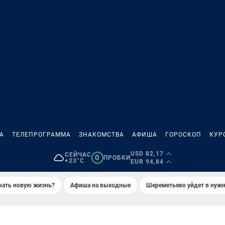
А
ТЕЛЕПРОГРАММА
ЗНАКОМСТВА
АФИША
ГОРОСКОП
КУР
USD 82,17
СЕЙЧАС
0
ПРОБКИ
+23°C
EUR 94,84
ачать новую жизнь?
Афиша на выходные
Шереметьево уйдет в нуж