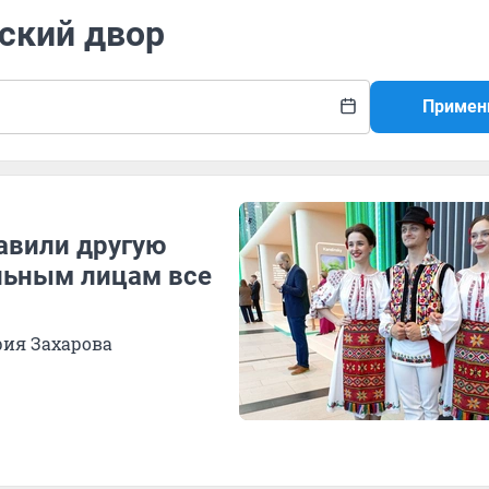
ский двор
Примен
авили другую
льным лицам все
рия Захарова