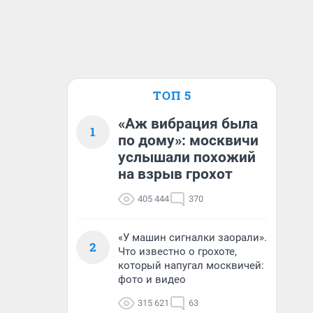
ТОП 5
«Аж вибрация была
1
по дому»: москвичи
услышали похожий
на взрыв грохот
405 444
370
«У машин сигналки заорали».
2
Что известно о грохоте,
который напугал москвичей:
фото и видео
315 621
63