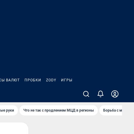
СЫ ВАЛЮТ
ПРОБКИ
ZODY
ИГРЫ
ные руки
Что не так с продлением МЦД в регионы
Борьба с мэрией 