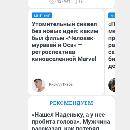
127 941
19
МНЕНИЕ
МНЕНИЕ
Утомительный сиквел
«Покуп
без новых идей: каким
мешке»
был фильм «Человек-
предпр
муравей и Оса» —
рассказ
ретроспектива
самом 
киновселенной Marvel
бизнес
дешевы
На
Кирилл Титов
От
де
РЕКОМЕНДУЕМ
«Нашел Наденьку, а у нее
пробита голова». Мужчина
рассказал, как потерял