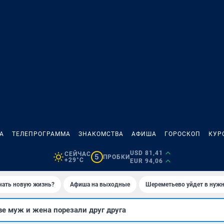
А
ТЕЛЕПРОГРАММА
ЗНАКОМСТВА
АФИША
ГОРОСКОП
КУР
USD 81,41
СЕЙЧАС
5
ПРОБКИ
+29°C
EUR 94,06
ачать новую жизнь?
Афиша на выходные
Шереметьево уйдет в нуж
е муж и жена порезали друг друга