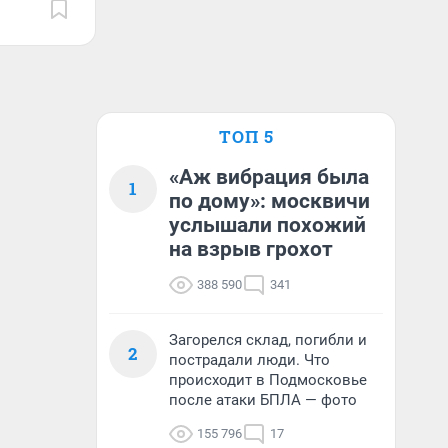
ТОП 5
«Аж вибрация была
1
по дому»: москвичи
услышали похожий
на взрыв грохот
388 590
341
Загорелся склад, погибли и
2
пострадали люди. Что
происходит в Подмосковье
после атаки БПЛА — фото
155 796
17