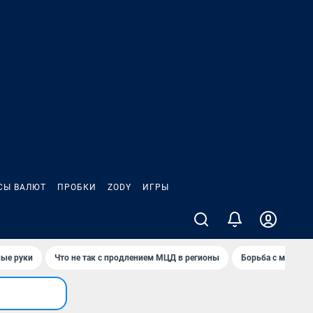
СЫ ВАЛЮТ
ПРОБКИ
ZODY
ИГРЫ
ные руки
Что не так с продлением МЦД в регионы
Борьба с мэрией 