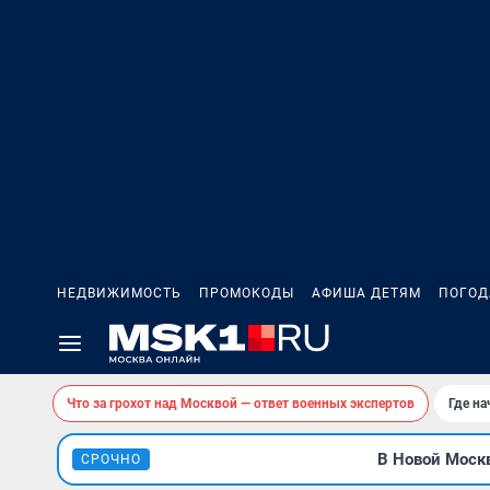
НЕДВИЖИМОСТЬ
ПРОМОКОДЫ
АФИША ДЕТЯМ
ПОГОД
Что за грохот над Москвой — ответ военных экспертов
Где н
В Новой Москв
СРОЧНО