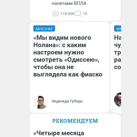
налетами БПЛА
118 068
19
МНЕНИЕ
МНЕНИЕ
«Мы видим нового
Наслед
Нолана»: с каким
чудом 
настроем нужно
трансп
смотреть «Одиссею»,
разнес
чтобы она не
советс
выглядела как фиаско
Ол
Бл
Надежда Губарь
вл
би
РЕКОМЕНДУЕМ
«Четыре месяца