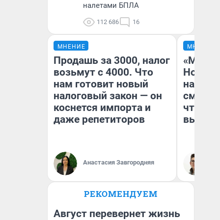
налетами БПЛА
112 686
16
МНЕНИЕ
МНЕНИЕ
Продашь за 3000, налог
«Мы ви
возьмут с 4000. Что
Нолана
нам готовит новый
настро
налоговый закон — он
смотре
коснется импорта и
чтобы 
даже репетиторов
выгляд
Анастасия Завгородняя
На
РЕКОМЕНДУЕМ
Август перевернет жизнь