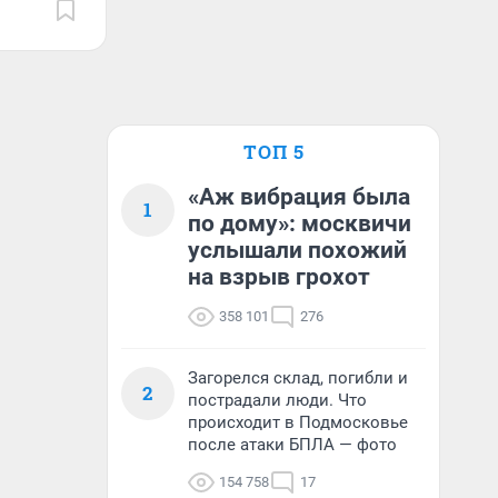
ТОП 5
«Аж вибрация была
1
по дому»: москвичи
услышали похожий
на взрыв грохот
358 101
276
Загорелся склад, погибли и
2
пострадали люди. Что
происходит в Подмосковье
после атаки БПЛА — фото
154 758
17