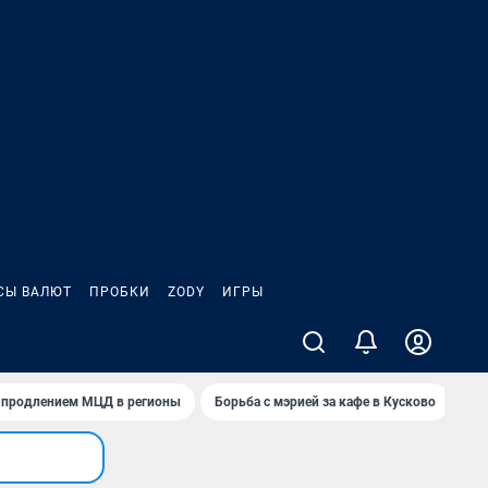
СЫ ВАЛЮТ
ПРОБКИ
ZODY
ИГРЫ
 с продлением МЦД в регионы
Борьба с мэрией за кафе в Кусково
Пу