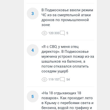
В Подмосковье ввели режим
3
ЧС из-за смертельной атаки
дронов по промышленной
зоне
120 333
5
«Я с СВО, у меня отец
4
директор». В Подмосковье
мужчина устроил пожар из-за
шашлыков на балконе, а
потом отказался оплатить
соседям ущерб
119 157
54
«На 18 отдыхающих 18
5
поваров». Как проходит лето
в Крыму с перебоями света и
бензина, водой по графику и