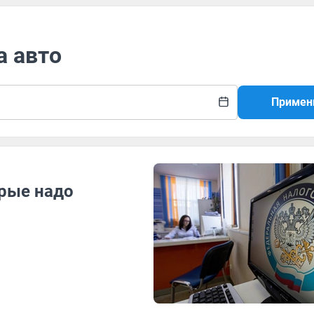
а авто
Примен
орые надо