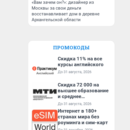
«Вам зачем он?»: дизайнер из
Москвы за свои деньги
восстанавливает дом в деревне
Архангельской области
ПРОМОКОДЫ
Скидка 11% на все
курсы английского
До 31 августа, 2026
Скидка 72 000 на
высшее образование
и среднее
специальное
До 31 августа, 2026
образование в
Интернет в 180+
первый год обучения
странах мира без
роуминга и сим-карт
До 31 декабря, 2026