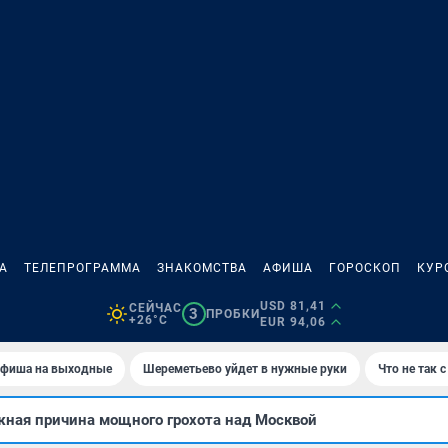
А
ТЕЛЕПРОГРАММА
ЗНАКОМСТВА
АФИША
ГОРОСКОП
КУР
USD 81,41
СЕЙЧАС
3
ПРОБКИ
+26°C
EUR 94,06
фиша на выходные
Шереметьево уйдет в нужные руки
Что не так
жная причина мощного грохота над Москвой