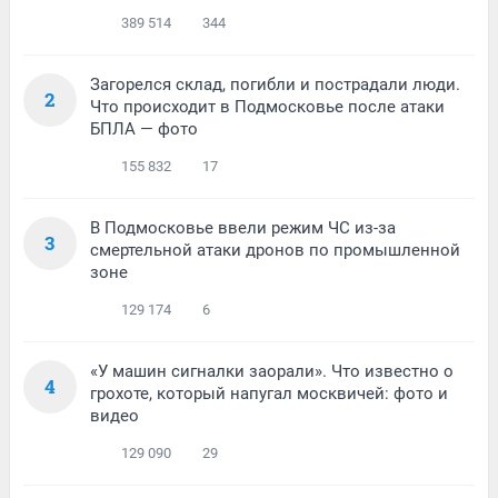
389 514
344
Загорелся склад, погибли и пострадали люди.
2
Что происходит в Подмосковье после атаки
БПЛА — фото
155 832
17
В Подмосковье ввели режим ЧС из-за
3
смертельной атаки дронов по промышленной
зоне
129 174
6
«У машин сигналки заорали». Что известно о
4
грохоте, который напугал москвичей: фото и
видео
129 090
29