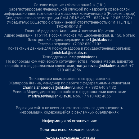
Сетевое издание «Москва онлайн» (18+)
Зарегистрировано Федеральной службой по надзору в сфере связи,
информационных технологий и массовых коммуникаций (Роскомнадзор)
Свидетельство о регистрации СМИ ЭЛ № ФС 77— 83224 от 12.05.2022 г.
Учредитель: Общество с ограниченной ответственностью "ИНТЕРНЕТ
ТЕХНОЛОГИИ"
Главный редактор: Ананьина Анастасия Юрьевна
Адрес редакции: 115114, Россия, Москва, ул. Дербеневская, д. 15б, 6 этаж
Электронный адрес редакции:
msk1@shkulev.ru
Телефон редакции: +7 982 630 3102
Контактные данные для Роскомнадзора и государственных органов:
juristekat@shkulev.ru
Техподдержка:
help@shkulev.ru
По вопросам коммерческого сотрудничества: Ревина Мария, директор
по работе с федеральными клиентами,
mariya.revina@shkulev.ru
, моб. +7
910 402 4056.
По вопросам коммерческого сотрудничества:
Жапарова Жанна, менеджер по работе с федеральными клиентами
zhanna.zhaparova@shkulev.ru
, моб. + 7 982 640 34 32
Ревина Мария, директор по работе с федеральными клиентами
mariya.revina@shkulev.ru
, моб. +7 910 402 4056
Редакция сайта не несет ответственности за достоверность
информации, содержащейся в рекламных объявлениях.
Информация об ограничениях
Политика использования cookies
Рекомендательные системы