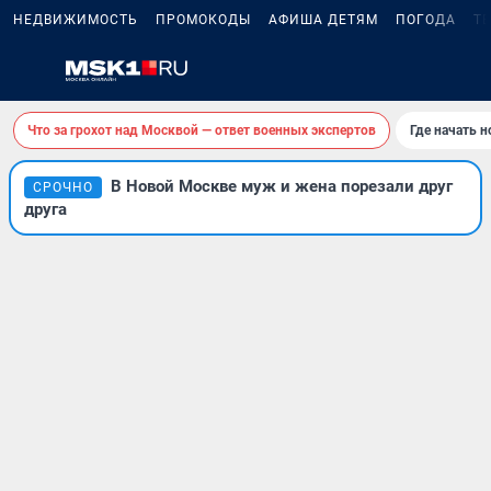
НЕДВИЖИМОСТЬ
ПРОМОКОДЫ
АФИША ДЕТЯМ
ПОГОДА
Т
Что за грохот над Москвой — ответ военных экспертов
Где начать 
В Новой Москве муж и жена порезали друг
СРОЧНО
друга