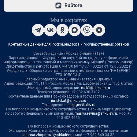
RuStore
Мы в соцсетях
Контактные данные для Роскомнадзора и государственных органов
Сетевое издание «Москва онлайн» (18+)
Зарегистрировано Федеральной службой по надзору в сфере связи,
информационных технологий и массовых коммуникаций (Роскомнадзор)
Свидетельство о регистрации СМИ ЭЛ № ФС 77— 83224 от 12.05.2022 г.
Учредитель: Общество с ограниченной ответственностью "ИНТЕРНЕТ
ТЕХНОЛОГИИ"
Главный редактор: Ананьина Анастасия Юрьевна
Адрес редакции: 115114, Россия, Москва, ул. Дербеневская, д. 15б, 6 этаж
Электронный адрес редакции:
msk1@shkulev.ru
Телефон редакции: +7 982 630 3102
Контактные данные для Роскомнадзора и государственных органов:
juristekat@shkulev.ru
Техподдержка:
help@shkulev.ru
По вопросам коммерческого сотрудничества: Ревина Мария, директор
по работе с федеральными клиентами,
mariya.revina@shkulev.ru
, моб. +7
910 402 4056.
По вопросам коммерческого сотрудничества:
Жапарова Жанна, менеджер по работе с федеральными клиентами
zhanna.zhaparova@shkulev.ru
, моб. + 7 982 640 34 32