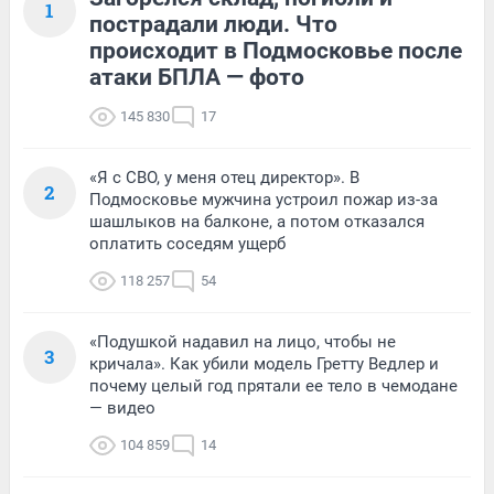
1
пострадали люди. Что
происходит в Подмосковье после
атаки БПЛА — фото
145 830
17
«Я с СВО, у меня отец директор». В
2
Подмосковье мужчина устроил пожар из-за
шашлыков на балконе, а потом отказался
оплатить соседям ущерб
118 257
54
«Подушкой надавил на лицо, чтобы не
3
кричала». Как убили модель Гретту Ведлер и
почему целый год прятали ее тело в чемодане
— видео
104 859
14