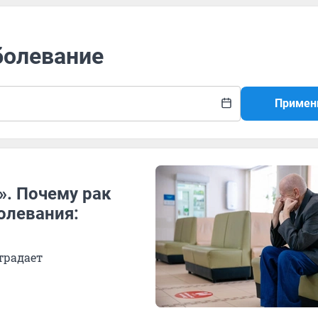
болевание
Примен
. Почему рак
олевания:
традает