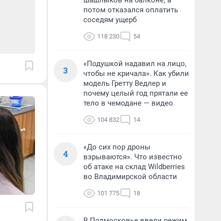
шашлыков на балконе, а
потом отказался оплатить
соседям ущерб
118 230
54
«Подушкой надавил на лицо,
3
чтобы не кричала». Как убили
модель Гретту Ведлер и
почему целый год прятали ее
тело в чемодане — видео
104 832
14
«До сих пор дроны
4
взрываются». Что известно
об атаке на склад Wildberries
во Владимирской области
101 775
18
В Подмосковье ввели режим