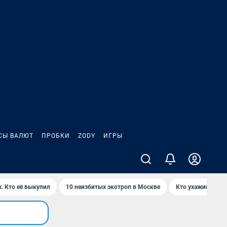
СЫ ВАЛЮТ
ПРОБКИ
ZODY
ИГРЫ
. Кто её выкупил
10 неизбитых экотроп в Москве
Кто ухаживает з