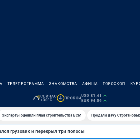
А
ТЕЛЕПРОГРАММА
ЗНАКОМСТВА
АФИША
ГОРОСКОП
КУР
USD 81,41
СЕЙЧАС
4
ПРОБКИ
+30°C
EUR 94,06
Эксперты оценили план строительства ВСМ
Продали дачу Строгановых
лся грузовик и перекрыл три полосы