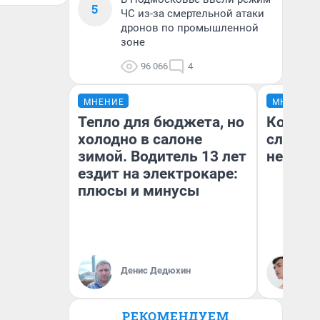
5
ЧС из-за смертельной атаки
дронов по промышленной
зоне
96 066
4
МНЕНИЕ
МНЕНИЕ
Тепло для бюджета, но
Когда в
холодно в салоне
слов: 
зимой. Водитель 13 лет
немых
ездит на электрокаре:
плюсы и минусы
Денис Дедюхин
Ки
РЕКОМЕНДУЕМ