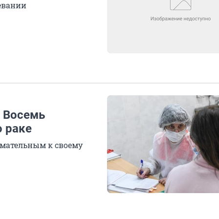
евании
 Восемь
о раке
имательным к своему