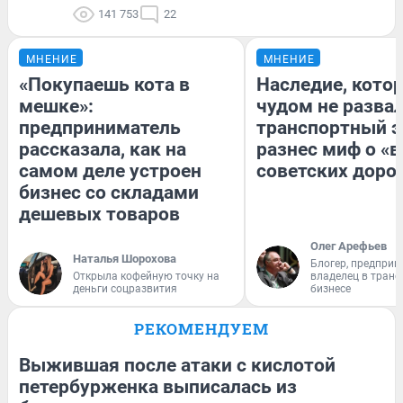
141 753
22
МНЕНИЕ
МНЕНИЕ
«Покупаешь кота в
Наследие, кото
мешке»:
чудом не разва
предприниматель
транспортный э
рассказала, как на
разнес миф о «
самом деле устроен
советских доро
бизнес со складами
дешевых товаров
Олег Арефьев
Наталья Шорохова
Блогер, предприн
Открыла кофейную точку на
владелец в тран
деньги соцразвития
бизнесе
РЕКОМЕНДУЕМ
Выжившая после атаки с кислотой
петербурженка выписалась из