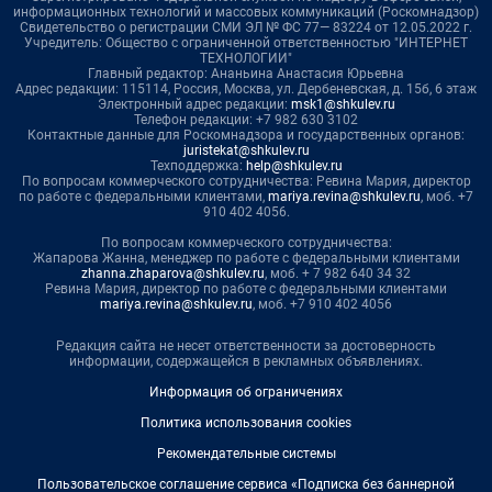
информационных технологий и массовых коммуникаций (Роскомнадзор)
Свидетельство о регистрации СМИ ЭЛ № ФС 77— 83224 от 12.05.2022 г.
Учредитель: Общество с ограниченной ответственностью "ИНТЕРНЕТ
ТЕХНОЛОГИИ"
Главный редактор: Ананьина Анастасия Юрьевна
Адрес редакции: 115114, Россия, Москва, ул. Дербеневская, д. 15б, 6 этаж
Электронный адрес редакции:
msk1@shkulev.ru
Телефон редакции: +7 982 630 3102
Контактные данные для Роскомнадзора и государственных органов:
juristekat@shkulev.ru
Техподдержка:
help@shkulev.ru
По вопросам коммерческого сотрудничества: Ревина Мария, директор
по работе с федеральными клиентами,
mariya.revina@shkulev.ru
, моб. +7
910 402 4056.
По вопросам коммерческого сотрудничества:
Жапарова Жанна, менеджер по работе с федеральными клиентами
zhanna.zhaparova@shkulev.ru
, моб. + 7 982 640 34 32
Ревина Мария, директор по работе с федеральными клиентами
mariya.revina@shkulev.ru
, моб. +7 910 402 4056
Редакция сайта не несет ответственности за достоверность
информации, содержащейся в рекламных объявлениях.
Информация об ограничениях
Политика использования cookies
Рекомендательные системы
Пользовательское соглашение сервиса «Подписка без баннерной