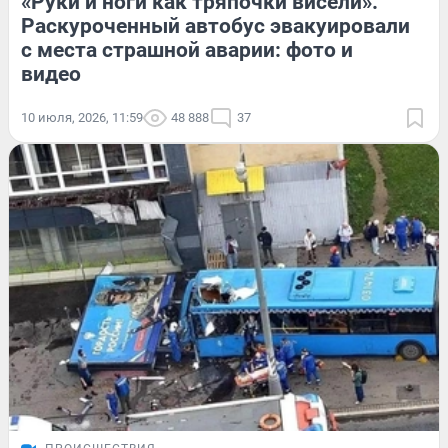
«Руки и ноги как тряпочки висели».
Раскуроченный автобус эвакуировали
с места страшной аварии: фото и
видео
10 июля, 2026, 11:59
48 888
37