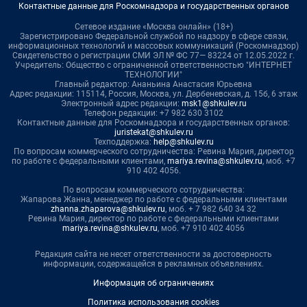
Контактные данные для Роскомнадзора и государственных органов
Сетевое издание «Москва онлайн» (18+)
Зарегистрировано Федеральной службой по надзору в сфере связи,
информационных технологий и массовых коммуникаций (Роскомнадзор)
Свидетельство о регистрации СМИ ЭЛ № ФС 77— 83224 от 12.05.2022 г.
Учредитель: Общество с ограниченной ответственностью "ИНТЕРНЕТ
ТЕХНОЛОГИИ"
Главный редактор: Ананьина Анастасия Юрьевна
Адрес редакции: 115114, Россия, Москва, ул. Дербеневская, д. 15б, 6 этаж
Электронный адрес редакции:
msk1@shkulev.ru
Телефон редакции: +7 982 630 3102
Контактные данные для Роскомнадзора и государственных органов:
juristekat@shkulev.ru
Техподдержка:
help@shkulev.ru
По вопросам коммерческого сотрудничества: Ревина Мария, директор
по работе с федеральными клиентами,
mariya.revina@shkulev.ru
, моб. +7
910 402 4056.
По вопросам коммерческого сотрудничества:
Жапарова Жанна, менеджер по работе с федеральными клиентами
zhanna.zhaparova@shkulev.ru
, моб. + 7 982 640 34 32
Ревина Мария, директор по работе с федеральными клиентами
mariya.revina@shkulev.ru
, моб. +7 910 402 4056
Редакция сайта не несет ответственности за достоверность
информации, содержащейся в рекламных объявлениях.
Информация об ограничениях
Политика использования cookies