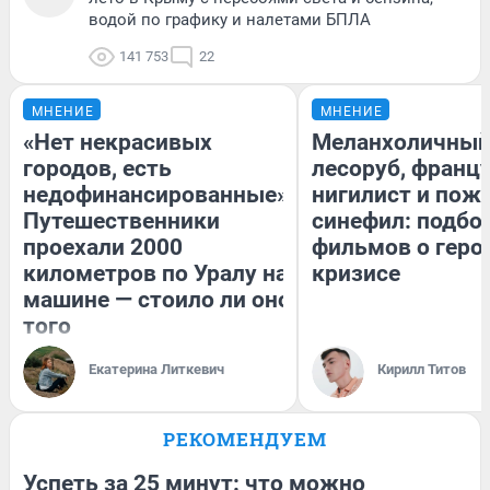
водой по графику и налетами БПЛА
141 753
22
МНЕНИЕ
МНЕНИЕ
«Нет некрасивых
Меланхоличны
городов, есть
лесоруб, франц
недофинансированные».
нигилист и пож
Путешественники
синефил: подбо
проехали 2000
фильмов о геро
километров по Уралу на
кризисе
машине — стоило ли оно
того
Екатерина Литкевич
Кирилл Титов
РЕКОМЕНДУЕМ
Успеть за 25 минут: что можно