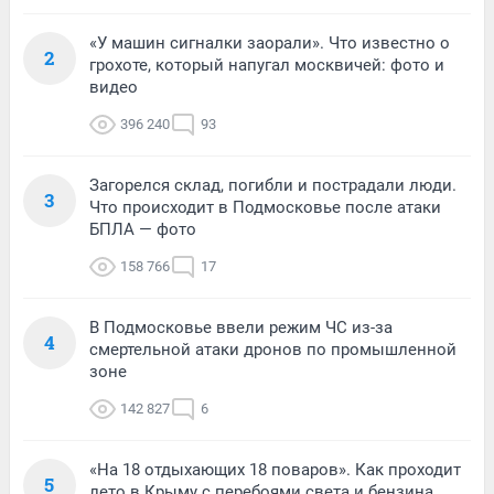
«У машин сигналки заорали». Что известно о
2
грохоте, который напугал москвичей: фото и
видео
396 240
93
Загорелся склад, погибли и пострадали люди.
3
Что происходит в Подмосковье после атаки
БПЛА — фото
158 766
17
В Подмосковье ввели режим ЧС из-за
4
смертельной атаки дронов по промышленной
зоне
142 827
6
«На 18 отдыхающих 18 поваров». Как проходит
5
лето в Крыму с перебоями света и бензина,