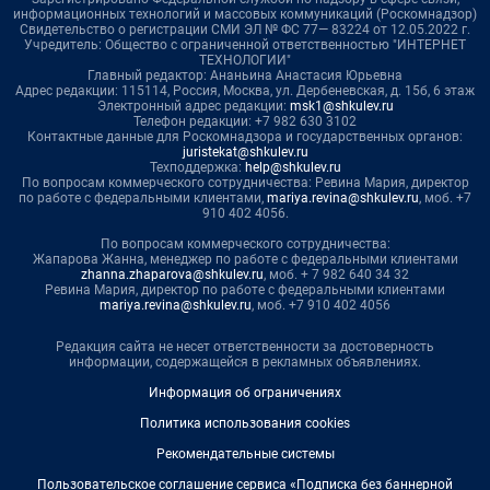
информационных технологий и массовых коммуникаций (Роскомнадзор)
Свидетельство о регистрации СМИ ЭЛ № ФС 77— 83224 от 12.05.2022 г.
Учредитель: Общество с ограниченной ответственностью "ИНТЕРНЕТ
ТЕХНОЛОГИИ"
Главный редактор: Ананьина Анастасия Юрьевна
Адрес редакции: 115114, Россия, Москва, ул. Дербеневская, д. 15б, 6 этаж
Электронный адрес редакции:
msk1@shkulev.ru
Телефон редакции: +7 982 630 3102
Контактные данные для Роскомнадзора и государственных органов:
juristekat@shkulev.ru
Техподдержка:
help@shkulev.ru
По вопросам коммерческого сотрудничества: Ревина Мария, директор
по работе с федеральными клиентами,
mariya.revina@shkulev.ru
, моб. +7
910 402 4056.
По вопросам коммерческого сотрудничества:
Жапарова Жанна, менеджер по работе с федеральными клиентами
zhanna.zhaparova@shkulev.ru
, моб. + 7 982 640 34 32
Ревина Мария, директор по работе с федеральными клиентами
mariya.revina@shkulev.ru
, моб. +7 910 402 4056
Редакция сайта не несет ответственности за достоверность
информации, содержащейся в рекламных объявлениях.
Информация об ограничениях
Политика использования cookies
Рекомендательные системы
Пользовательское соглашение сервиса «Подписка без баннерной