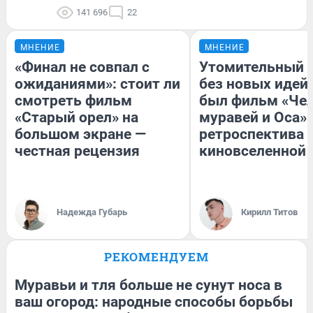
141 696
22
МНЕНИЕ
МНЕНИЕ
«Финал не совпал с
Утомительный 
ожиданиями»: стоит ли
без новых идей
смотреть фильм
был фильм «Чел
«Старый орел» на
муравей и Оса»
большом экране —
ретроспектива
честная рецензия
киновселенной 
Надежда Губарь
Кирилл Титов
РЕКОМЕНДУЕМ
Муравьи и тля больше не сунут носа в
ваш огород: народные способы борьбы