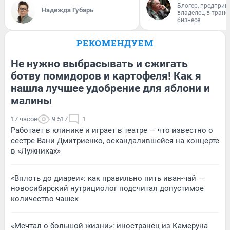
Блогер, предприн
Надежда Губарь
владелец в тран
бизнесе
РЕКОМЕНДУЕМ
Не нужно выбрасывать и сжигать
ботву помидоров и картофеля! Как я
нашла лучшее удобрение для яблони и
малины
17 часов
9 517
1
Работает в клинике и играет в театре — что известно о
сестре Вани Дмитриенко, оскандалившейся на концерте
в «Лужниках»
«Вплоть до диареи»: как правильно пить иван-чай —
новосибирский нутрициолог подсчитал допустимое
количество чашек
«Мечтал о большой жизни»: иностранец из Камеруна