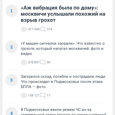
«Аж вибрация была по дому»:
1
москвичи услышали похожий на
взрыв грохот
417 045
374
«У машин сигналки заорали». Что известно о
2
грохоте, который напугал москвичей: фото и
видео
378 897
90
Загорелся склад, погибли и пострадали люди.
3
Что происходит в Подмосковье после атаки
БПЛА — фото
158 121
17
В Подмосковье ввели режим ЧС из-за
4
смертельной атаки дронов по промышленной