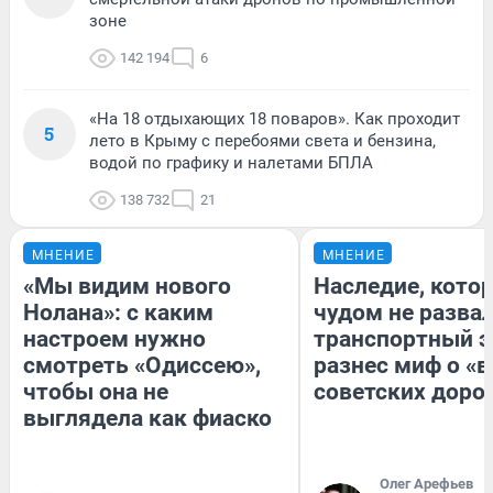
зоне
142 194
6
«На 18 отдыхающих 18 поваров». Как проходит
5
лето в Крыму с перебоями света и бензина,
водой по графику и налетами БПЛА
138 732
21
МНЕНИЕ
МНЕНИЕ
«Мы видим нового
Наследие, кото
Нолана»: с каким
чудом не разва
настроем нужно
транспортный э
смотреть «Одиссею»,
разнес миф о «
чтобы она не
советских доро
выглядела как фиаско
Олег Арефьев