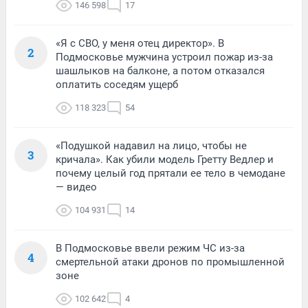
146 598
17
«Я с СВО, у меня отец директор». В
2
Подмосковье мужчина устроил пожар из-за
шашлыков на балконе, а потом отказался
оплатить соседям ущерб
118 323
54
«Подушкой надавил на лицо, чтобы не
3
кричала». Как убили модель Гретту Ведлер и
почему целый год прятали ее тело в чемодане
— видео
104 931
14
В Подмосковье ввели режим ЧС из-за
4
смертельной атаки дронов по промышленной
зоне
102 642
4