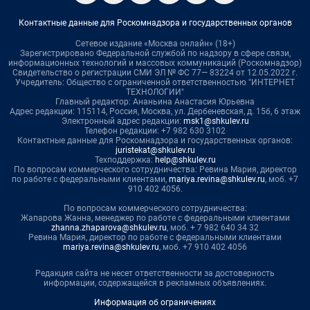
Контактные данные для Роскомнадзора и государственных органов
Сетевое издание «Москва онлайн» (18+)
Зарегистрировано Федеральной службой по надзору в сфере связи,
информационных технологий и массовых коммуникаций (Роскомнадзор)
Свидетельство о регистрации СМИ ЭЛ № ФС 77— 83224 от 12.05.2022 г.
Учредитель: Общество с ограниченной ответственностью "ИНТЕРНЕТ
ТЕХНОЛОГИИ"
Главный редактор: Ананьина Анастасия Юрьевна
Адрес редакции: 115114, Россия, Москва, ул. Дербеневская, д. 15б, 6 этаж
Электронный адрес редакции:
msk1@shkulev.ru
Телефон редакции: +7 982 630 3102
Контактные данные для Роскомнадзора и государственных органов:
juristekat@shkulev.ru
Техподдержка:
help@shkulev.ru
По вопросам коммерческого сотрудничества: Ревина Мария, директор
по работе с федеральными клиентами,
mariya.revina@shkulev.ru
, моб. +7
910 402 4056.
По вопросам коммерческого сотрудничества:
Жапарова Жанна, менеджер по работе с федеральными клиентами
zhanna.zhaparova@shkulev.ru
, моб. + 7 982 640 34 32
Ревина Мария, директор по работе с федеральными клиентами
mariya.revina@shkulev.ru
, моб. +7 910 402 4056
Редакция сайта не несет ответственности за достоверность
информации, содержащейся в рекламных объявлениях.
Информация об ограничениях