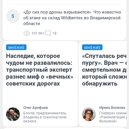
«До сих пор дроны взрываются». Что известно
5
об атаке на склад Wildberries во Владимирской
области
101 961
18
МНЕНИЕ
МНЕНИЕ
Наследие, которое
«Спуталась речь
чудом не развалилось:
пургу». Врач — о
транспортный эксперт
смертельном ди
разнес миф о «вечных»
который сложн
советских дорогах
обнаружить
Олег Арефьев
Ирина Волкова
Блогер, предприниматель,
Главврач клиник
владелец в транспортном
«Реабилитация д
бизнесе
Волковой»