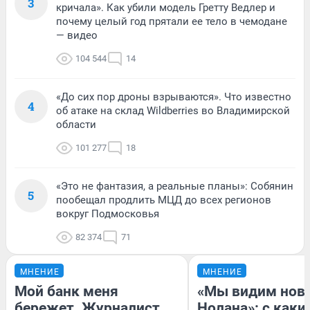
3
кричала». Как убили модель Гретту Ведлер и
почему целый год прятали ее тело в чемодане
— видео
104 544
14
«До сих пор дроны взрываются». Что известно
4
об атаке на склад Wildberries во Владимирской
области
101 277
18
«Это не фантазия, а реальные планы»: Собянин
5
пообещал продлить МЦД до всех регионов
вокруг Подмосковья
82 374
71
МНЕНИЕ
МНЕНИЕ
Мой банк меня
«Мы видим нов
бережет. Журналист
Нолана»: с каки