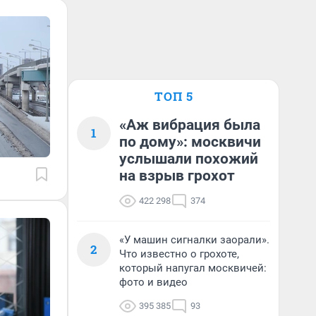
ТОП 5
«Аж вибрация была
1
по дому»: москвичи
услышали похожий
на взрыв грохот
422 298
374
«У машин сигналки заорали».
2
Что известно о грохоте,
который напугал москвичей:
фото и видео
395 385
93