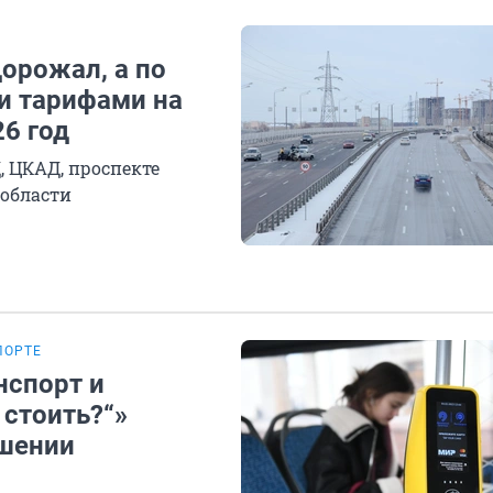
дорожал, а по
и тарифами на
6 год
, ЦКАД, проспекте
 области
ПОРТЕ
нспорт и
 стоить?“»
шении