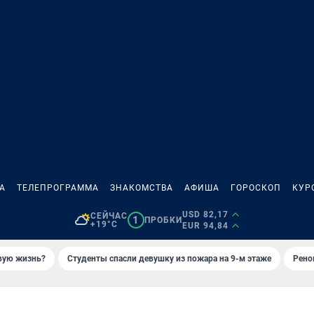
А
ТЕЛЕПРОГРАММА
ЗНАКОМСТВА
АФИША
ГОРОСКОП
КУР
USD 82,17
СЕЙЧАС
1
ПРОБКИ
+19°C
EUR 94,84
овую жизнь?
Студенты спасли девушку из пожара на 9-м этаже
Рено