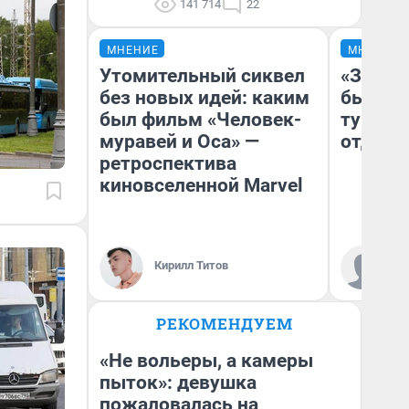
141 714
22
МНЕНИЕ
МНЕНИЕ
Утомительный сиквел
«За не
без новых идей: каким
были с
был фильм «Человек-
турист
муравей и Оса» —
отдыхе
ретроспектива
киновселенной Marvel
Ал
Кирилл Титов
за
ре
РЕКОМЕНДУЕМ
«Не вольеры, а камеры
пыток»: девушка
пожаловалась на