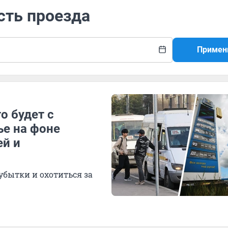
сть проезда
Примен
о будет с
ье на фоне
ей и
бытки и охотиться за