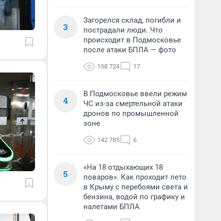
Загорелся склад, погибли и
3
пострадали люди. Что
происходит в Подмосковье
после атаки БПЛА — фото
158 724
17
В Подмосковье ввели режим
4
ЧС из-за смертельной атаки
дронов по промышленной
зоне
142 785
6
«На 18 отдыхающих 18
5
поваров». Как проходит лето
в Крыму с перебоями света и
бензина, водой по графику и
налетами БПЛА