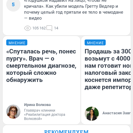
«Подушкой надавил на лицо, чтобы не
5
кричала». Как убили модель Гретту Ведлер и
почему целый год прятали ее тело в чемодане
— видео
105 162
14
МНЕНИЕ
МНЕНИЕ
«Спуталась речь, понес
Продашь за 3000
пургу». Врач — о
возьмут с 4000.
смертельном диагнозе,
нам готовит но
который сложно
налоговый зако
обнаружить
коснется импор
даже репетитор
Ирина Волкова
Главврач клиники
Анастасия Завг
«Реабилитация доктора
Волковой»
РЕКОМЕНДУЕМ