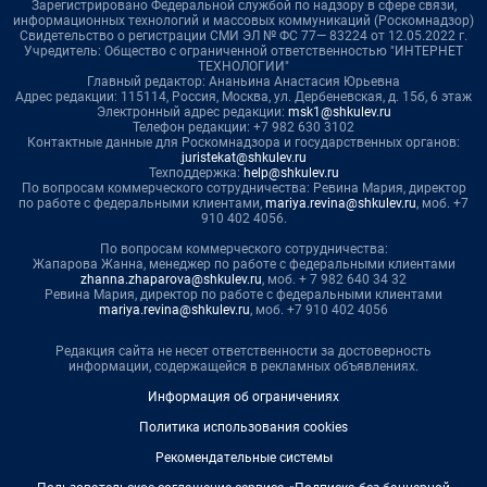
Зарегистрировано Федеральной службой по надзору в сфере связи,
информационных технологий и массовых коммуникаций (Роскомнадзор)
Свидетельство о регистрации СМИ ЭЛ № ФС 77— 83224 от 12.05.2022 г.
Учредитель: Общество с ограниченной ответственностью "ИНТЕРНЕТ
ТЕХНОЛОГИИ"
Главный редактор: Ананьина Анастасия Юрьевна
Адрес редакции: 115114, Россия, Москва, ул. Дербеневская, д. 15б, 6 этаж
Электронный адрес редакции:
msk1@shkulev.ru
Телефон редакции: +7 982 630 3102
Контактные данные для Роскомнадзора и государственных органов:
juristekat@shkulev.ru
Техподдержка:
help@shkulev.ru
По вопросам коммерческого сотрудничества: Ревина Мария, директор
по работе с федеральными клиентами,
mariya.revina@shkulev.ru
, моб. +7
910 402 4056.
По вопросам коммерческого сотрудничества:
Жапарова Жанна, менеджер по работе с федеральными клиентами
zhanna.zhaparova@shkulev.ru
, моб. + 7 982 640 34 32
Ревина Мария, директор по работе с федеральными клиентами
mariya.revina@shkulev.ru
, моб. +7 910 402 4056
Редакция сайта не несет ответственности за достоверность
информации, содержащейся в рекламных объявлениях.
Информация об ограничениях
Политика использования cookies
Рекомендательные системы