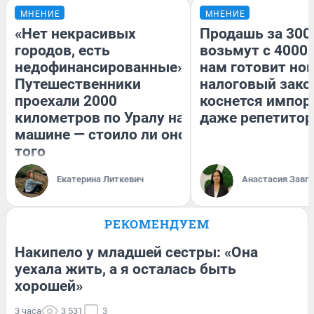
МНЕНИЕ
МНЕНИЕ
«Нет некрасивых
Продашь за 3000
городов, есть
возьмут с 4000.
недофинансированные».
нам готовит но
Путешественники
налоговый зако
проехали 2000
коснется импор
километров по Уралу на
даже репетитор
машине — стоило ли оно
того
Екатерина Литкевич
Анастасия Завг
РЕКОМЕНДУЕМ
Накипело у младшей сестры: «Она
уехала жить, а я осталась быть
хорошей»
3 часа
3 531
3