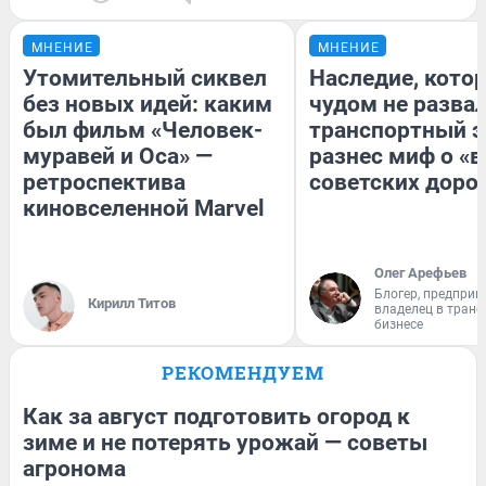
МНЕНИЕ
МНЕНИЕ
Утомительный сиквел
Наследие, кото
без новых идей: каким
чудом не разва
был фильм «Человек-
транспортный э
муравей и Оса» —
разнес миф о «
ретроспектива
советских доро
киновселенной Marvel
Олег Арефьев
Блогер, предприн
Кирилл Титов
владелец в тран
бизнесе
РЕКОМЕНДУЕМ
Как за август подготовить огород к
зиме и не потерять урожай — советы
агронома