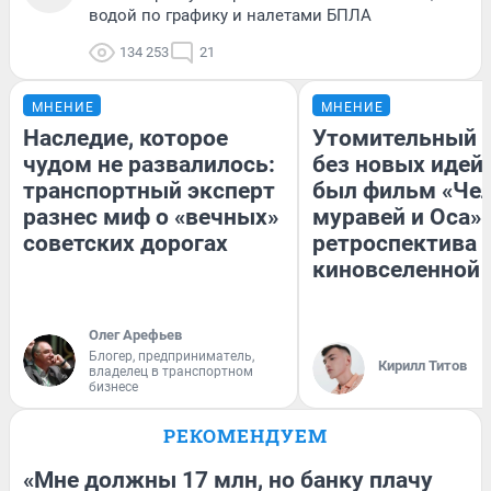
водой по графику и налетами БПЛА
134 253
21
МНЕНИЕ
МНЕНИЕ
Наследие, которое
Утомительный 
чудом не развалилось:
без новых идей
транспортный эксперт
был фильм «Чел
разнес миф о «вечных»
муравей и Оса»
советских дорогах
ретроспектива
киновселенной 
Олег Арефьев
Блогер, предприниматель,
Кирилл Титов
владелец в транспортном
бизнесе
РЕКОМЕНДУЕМ
«Мне должны 17 млн, но банку плачу