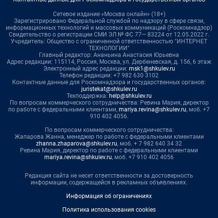
Сетевое издание «Москва онлайн» (18+)
Зарегистрировано Федеральной службой по надзору в сфере связи,
информационных технологий и массовых коммуникаций (Роскомнадзор)
Свидетельство о регистрации СМИ ЭЛ № ФС 77— 83224 от 12.05.2022 г.
Учредитель: Общество с ограниченной ответственностью "ИНТЕРНЕТ
ТЕХНОЛОГИИ"
Главный редактор: Ананьина Анастасия Юрьевна
Адрес редакции: 115114, Россия, Москва, ул. Дербеневская, д. 15б, 6 этаж
Электронный адрес редакции:
msk1@shkulev.ru
Телефон редакции: +7 982 630 3102
Контактные данные для Роскомнадзора и государственных органов:
juristekat@shkulev.ru
Техподдержка:
help@shkulev.ru
По вопросам коммерческого сотрудничества: Ревина Мария, директор
по работе с федеральными клиентами,
mariya.revina@shkulev.ru
, моб. +7
910 402 4056.
По вопросам коммерческого сотрудничества:
Жапарова Жанна, менеджер по работе с федеральными клиентами
zhanna.zhaparova@shkulev.ru
, моб. + 7 982 640 34 32
Ревина Мария, директор по работе с федеральными клиентами
mariya.revina@shkulev.ru
, моб. +7 910 402 4056
Редакция сайта не несет ответственности за достоверность
информации, содержащейся в рекламных объявлениях.
Информация об ограничениях
Политика использования cookies