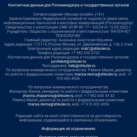
Контактные данные для Роскомнадзора и государственных органов
Сетевое издание «Москва онлайн» (18+)
Зарегистрировано Федеральной службой по надзору в сфере связи,
информационных технологий и массовых коммуникаций (Роскомнадзор)
Свидетельство о регистрации СМИ ЭЛ № ФС 77— 83224 от 12.05.2022 г.
Учредитель: Общество с ограниченной ответственностью "ИНТЕРНЕТ
ТЕХНОЛОГИИ"
Главный редактор: Ананьина Анастасия Юрьевна
Адрес редакции: 115114, Россия, Москва, ул. Дербеневская, д. 15б, 6 этаж
Электронный адрес редакции:
msk1@shkulev.ru
Телефон редакции: +7 982 630 3102
Контактные данные для Роскомнадзора и государственных органов:
juristekat@shkulev.ru
Техподдержка:
help@shkulev.ru
По вопросам коммерческого сотрудничества: Ревина Мария, директор
по работе с федеральными клиентами,
mariya.revina@shkulev.ru
, моб. +7
910 402 4056.
По вопросам коммерческого сотрудничества:
Жапарова Жанна, менеджер по работе с федеральными клиентами
zhanna.zhaparova@shkulev.ru
, моб. + 7 982 640 34 32
Ревина Мария, директор по работе с федеральными клиентами
mariya.revina@shkulev.ru
, моб. +7 910 402 4056
Редакция сайта не несет ответственности за достоверность
информации, содержащейся в рекламных объявлениях.
Информация об ограничениях