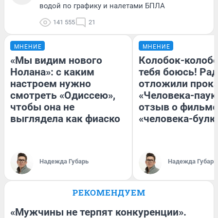
водой по графику и налетами БПЛА
141 555
21
МНЕНИЕ
МНЕНИЕ
«Мы видим нового
Колобок-колобо
Нолана»: с каким
тебя боюсь! Рад
настроем нужно
отложили прок
смотреть «Одиссею»,
«Человека-паук
чтобы она не
отзыв о фильме
выглядела как фиаско
«человека-булк
Надежда Губарь
Надежда Губарь
РЕКОМЕНДУЕМ
«Мужчины не терпят конкуренции».