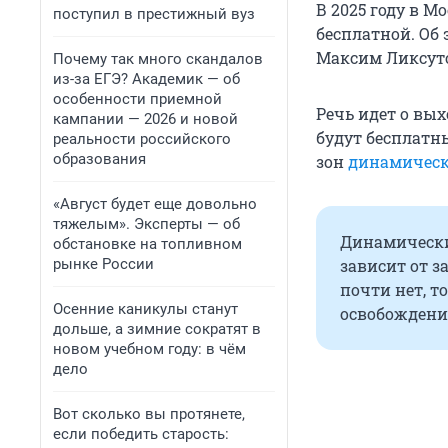
В 2025 году в М
поступил в престижный вуз
бесплатной. Об
Максим Ликсут
Почему так много скандалов
из-за ЕГЭ? Академик — об
особенности приемной
Речь идет о вы
кампании — 2026 и новой
будут бесплатны
реальности российского
образования
зон
динамическ
«Август будет еще довольно
тяжелым». Эксперты — об
Динамически
обстановке на топливном
рынке России
зависит от з
почти нет, т
Осенние каникулы станут
освобождени
дольше, а зимние сократят в
новом учебном году: в чём
дело
Вот сколько вы протянете,
если победить старость: