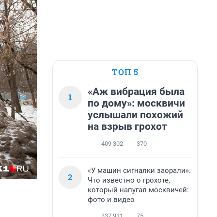
ТОП 5
«Аж вибрация была
1
по дому»: москвичи
услышали похожий
на взрыв грохот
409 302
370
«У машин сигналки заорали».
2
Что известно о грохоте,
который напугал москвичей:
фото и видео
337 911
75