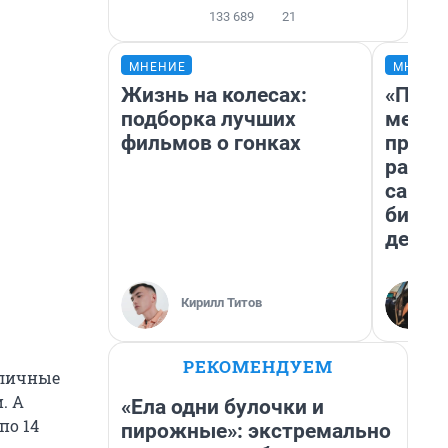
133 689
21
МНЕНИЕ
МНЕНИ
Жизнь на колесах:
«Поку
подборка лучших
мешке
фильмов о гонках
предп
расска
самом
бизне
дешев
Кирилл Титов
РЕКОМЕНДУЕМ
уличные
. А
«Ела одни булочки и
 по 14
пирожные»: экстремально