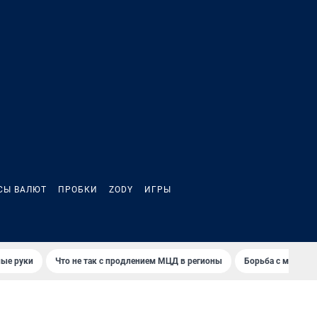
СЫ ВАЛЮТ
ПРОБКИ
ZODY
ИГРЫ
ные руки
Что не так с продлением МЦД в регионы
Борьба с мэрией 