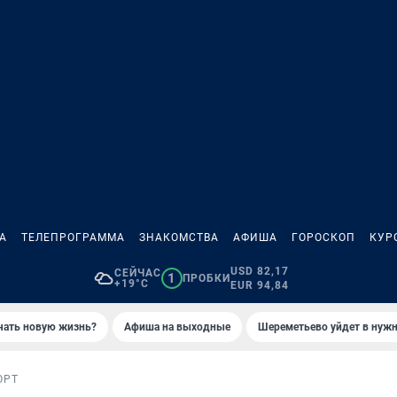
А
ТЕЛЕПРОГРАММА
ЗНАКОМСТВА
АФИША
ГОРОСКОП
КУР
USD 82,17
СЕЙЧАС
1
ПРОБКИ
+19°C
EUR 94,84
ачать новую жизнь?
Афиша на выходные
Шереметьево уйдет в нуж
ОРТ