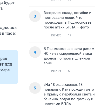
да будет
та
Загорелся склад, погибли и
3
пострадали люди. Что
происходит в Подмосковье
парковки
после атаки БПЛА — фото
 в час и
157 470
17
В Подмосковье ввели режим
4
ЧС из-за смертельной атаки
орая
дронов по промышленной
зоне
ет или
 мере
138 171
6
«На 18 отдыхающих 18
5
поваров». Как проходит лето
в Крыму с перебоями света и
бензина, водой по графику и
налетами БПЛА