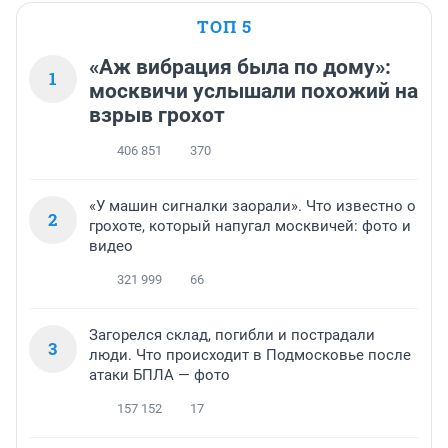
ТОП 5
«Аж вибрация была по дому»:
1
москвичи услышали похожий на
взрыв грохот
406 851
370
«У машин сигналки заорали». Что известно о
2
грохоте, который напугал москвичей: фото и
видео
321 999
66
Загорелся склад, погибли и пострадали
3
люди. Что происходит в Подмосковье после
атаки БПЛА — фото
157 152
17