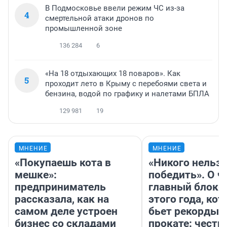
В Подмосковье ввели режим ЧС из-за
4
смертельной атаки дронов по
промышленной зоне
136 284
6
«На 18 отдыхающих 18 поваров». Как
5
проходит лето в Крыму с перебоями света и
бензина, водой по графику и налетами БПЛА
129 981
19
МНЕНИЕ
МНЕНИЕ
«Покупаешь кота в
«Никого нельз
мешке»:
победить». О ч
предприниматель
главный блокб
рассказала, как на
этого года, ко
самом деле устроен
бьет рекорды 
бизнес со складами
прокате: честн