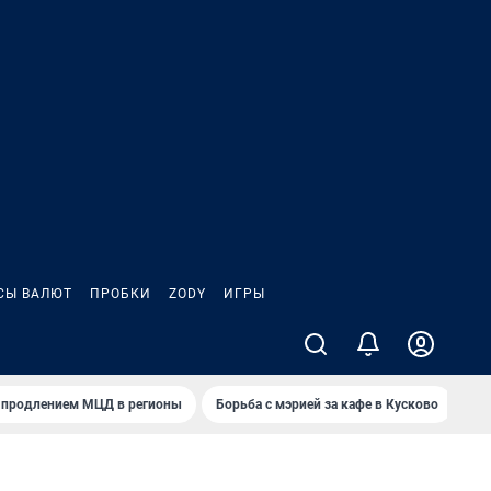
СЫ ВАЛЮТ
ПРОБКИ
ZODY
ИГРЫ
 с продлением МЦД в регионы
Борьба с мэрией за кафе в Кусково
Пу