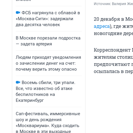
Источник: 
Валерия Жи
ФСБ нагрянула с облавой в
20 декабря в М
«Москва-Сити»: задержали
два десятка человек
адреса
), где жи
новогодние дер
В Москве порезали подростка
— задета артерия
Корреспондент 
жителям столиц
Людям приходят уведомления
о зачислении денег на счет:
предпочитают п
почему верить этому опасно
осыпалась в пе
Восемь сбили, три упали.
Все, что известно об атаке
беспилотников на
Екатеринбург
Сап-фестиваль, иммерсивные
шоу и день рождения
«Москвариума». Куда сходить
в Москве в эти выходные