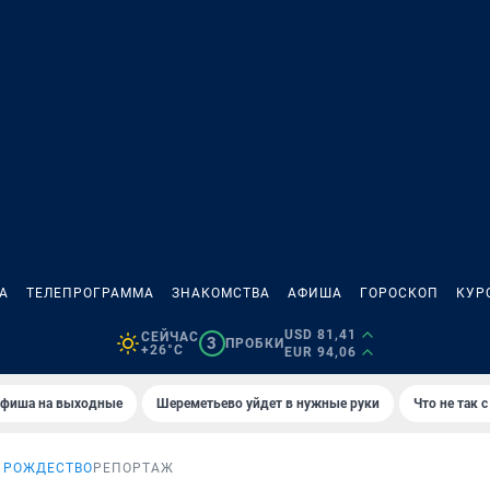
А
ТЕЛЕПРОГРАММА
ЗНАКОМСТВА
АФИША
ГОРОСКОП
КУР
USD 81,41
СЕЙЧАС
3
ПРОБКИ
+26°C
EUR 94,06
фиша на выходные
Шереметьево уйдет в нужные руки
Что не так
 РОЖДЕСТВО
РЕПОРТАЖ