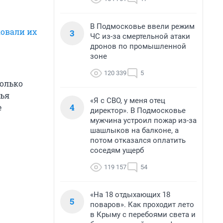
В Подмосковье ввели режим
овали их
3
ЧС из-за смертельной атаки
дронов по промышленной
зоне
120 339
5
колько
вья
«Я с СВО, у меня отец
4
е
директор». В Подмосковье
мужчина устроил пожар из-за
шашлыков на балконе, а
потом отказался оплатить
соседям ущерб
119 157
54
«На 18 отдыхающих 18
5
поваров». Как проходит лето
в Крыму с перебоями света и