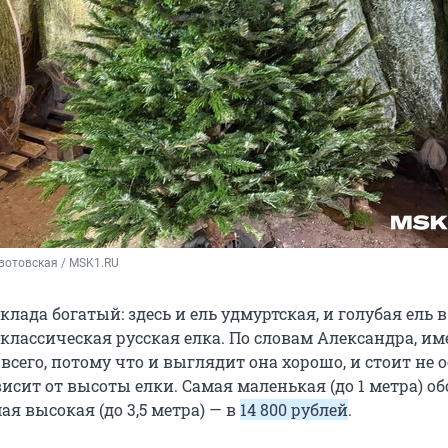
вотовская / MSK1.RU
клада богатый: здесь и ель удмуртская, и голубая ель в
и классическая русская елка. По словам Александра, им
сего, потому что и выглядит она хорошо, и стоит не о
висит от высоты елки. Самая маленькая (до 1 метра) об
мая высокая (до 3,5 метра) — в
14 800 рублей
.