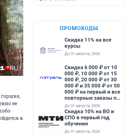
ПРОМОКОДЫ
Скидка 11% на все
курсы
До 31 августа, 2026
Скидка 6 000 ₽ от 10
000 ₽, 10 000 ₽ от 15
000 ₽, 20 000 ₽ от 30
000 ₽ и 35 000 ₽ от 50
000 ₽ на первый и все
 горшке,
повторные заказы по
енно ее
промокоду НАБЕРИ
До 31 августа, 2026
собо
Скидка 10% на ВО и
СПО в первый год
ойдется в
обучения
До 31 августа, 2026