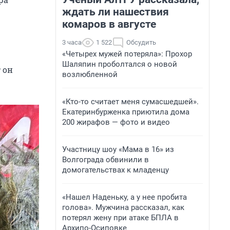
ждать ли нашествия
комаров в августе
3 часа
1 522
Обсудить
«Четырех мужей потеряла»: Прохор
Шаляпин проболтался о новой
 он
возлюбленной
«Кто-то считает меня сумасшедшей».
Екатеринбурженка приютила дома
200 жирафов — фото и видео
Участницу шоу «Мама в 16» из
Волгограда обвинили в
домогательствах к младенцу
«Нашел Наденьку, а у нее пробита
голова». Мужчина рассказал, как
потерял жену при атаке БПЛА в
Архипо-Осиповке