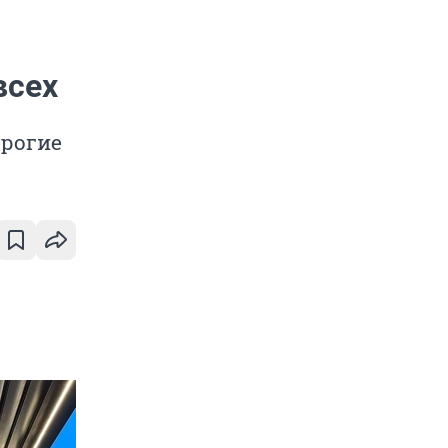
всех
орогие