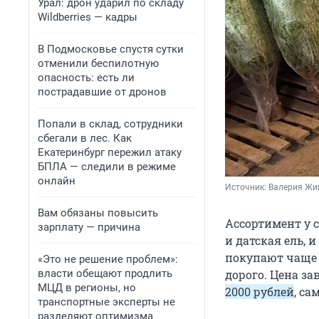
Урал: дрон ударил по складу
Wildberries — кадры
В Подмосковье спустя сутки
отменили беспилотную
опасность: есть ли
пострадавшие от дронов
Попали в склад, сотрудники
сбегали в лес. Как
Екатеринбург пережил атаку
БПЛА — следили в режиме
онлайн
Источник: 
Валерия Жи
Вам обязаны повысить
Ассортимент у с
зарплату — причина
и датская ель, 
покупают чаще в
«Это не решение проблем»:
власти обещают продлить
дорого. Цена за
МЦД в регионы, но
2000 рублей
, са
транспортные эксперты не
разделяют оптимизма