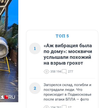
ТОП 5
«Аж вибрация была
1
по дому»: москвичи
услышали похожий
на взрыв грохот
358 194
277
Загорелся склад, погибли и
2
пострадали люди. Что
происходит в Подмосковье
после атаки БПЛА — фото
154 761
17