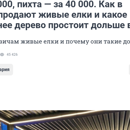
000, пихта — за 40 000. Как в
продают живые елки и какое
нее дерево простоит дольше 
вичам живые елки и почему они такие д
45 426
ария