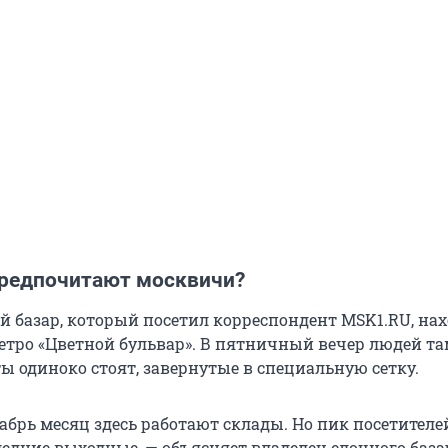
предпочитают москвичи?
 базар, который посетил корреспондент MSK1.RU, нах
метро «Цветной бульвар». В пятничный вечер людей т
ты одиноко стоят, завернутые в специальную сетку.
кабрь месяц здесь работают склады. Но пик посетителе
ледние выходные, — объясняет владелец елочного база