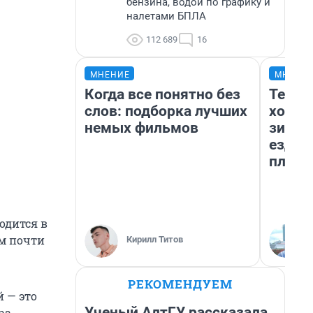
бензина, водой по графику и
налетами БПЛА
112 689
16
МНЕНИЕ
МНЕНИ
Когда все понятно без
Тепло
слов: подборка лучших
холод
немых фильмов
зимой
ездит
плюсы
одится в
ам почти
Кирилл Титов
РЕКОМЕНДУЕМ
й — это
Ученый АлтГУ рассказала,
ра