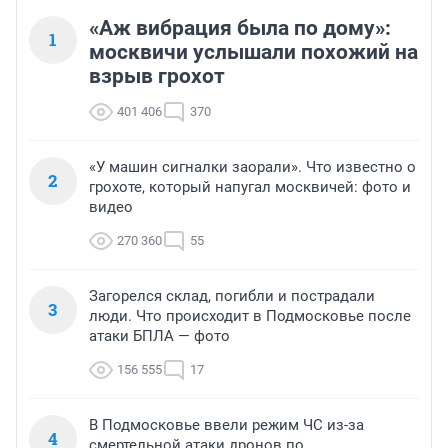
«Аж вибрация была по дому»:
1
москвичи услышали похожий на
взрыв грохот
401 406
370
«У машин сигналки заорали». Что известно о
2
грохоте, который напугал москвичей: фото и
видео
270 360
55
Загорелся склад, погибли и пострадали
3
люди. Что происходит в Подмосковье после
атаки БПЛА — фото
156 555
17
В Подмосковье ввели режим ЧС из-за
4
смертельной атаки дронов по