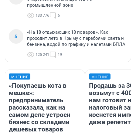
промышленной зоне
133 776
6
«На 18 отдыхающих 18 поваров». Как
5
проходит лето в Крыму с перебоями света и
бензина, водой по графику и налетами БПЛА
125 241
19
МНЕНИЕ
МНЕНИЕ
«Покупаешь кота в
Продашь за 300
мешке»:
возьмут с 4000
предприниматель
нам готовит н
рассказала, как на
налоговый зако
самом деле устроен
коснется импор
бизнес со складами
даже репетито
дешевых товаров