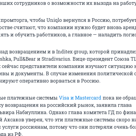
ших сотрудников о возможности их выхода на работу
омторга, чтобы Uniqlo вернулся в Россию, потребует
ерстве считают, что компании нужно будет вновь арен
ять и обучить работников, а главное — наладить логи
ад возвращением и в Inditex group, которой принадл
rshka, Pull&Bear и Stradivarius. Вице-президент Союза Т
 сейчас представители компании изучают ситуацию 
вы и документы. В случае изменения политической 
нируют оперативно ворваться в Россию.
ые платежные системы
Visa и Mastercard
пока не обра
су возвращения на российский рынок, заявила глава
ьвира Набиуллина. Однако глава комитета ГД по фин
 Аксаков уверен, что эти платежные системы скоро н
и услуги россиянам, потому что они потеряли очень б
да из РФ.