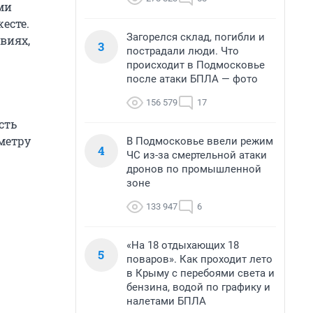
ми
есте.
Загорелся склад, погибли и
виях,
3
пострадали люди. Что
происходит в Подмосковье
после атаки БПЛА — фото
156 579
17
сть
аметру
В Подмосковье ввели режим
4
ЧС из-за смертельной атаки
дронов по промышленной
зоне
133 947
6
«На 18 отдыхающих 18
5
поваров». Как проходит лето
в Крыму с перебоями света и
бензина, водой по графику и
налетами БПЛА