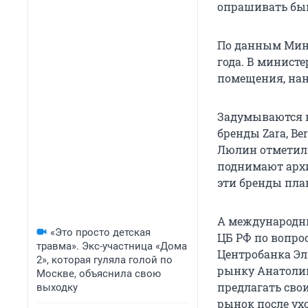
опрашивать быв
По данным Минпр
года. В минист
помещения, нан
Задумываются н
бренды Zara, Be
Люлин отметил:
поднимают архи
эти бренды пла
А международн
«Это просто детская
ЦБ РФ по вопро
травма». Экс-участница «Дома
Центробанка Эл
2», которая гуляла голой по
рынку Анатолий
Москве, объяснила свою
предлагать сво
выходку
рынок после ухо