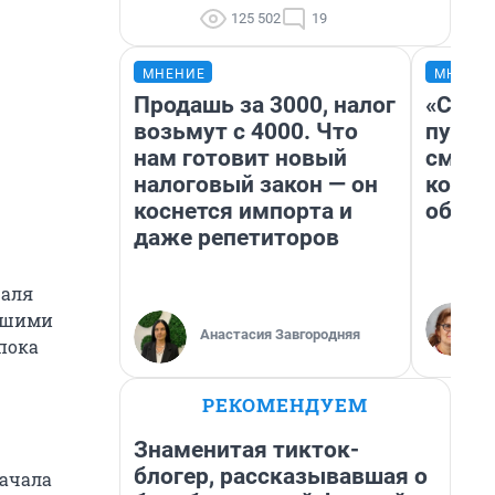
125 502
19
МНЕНИЕ
МНЕНИ
Продашь за 3000, налог
«Спут
возьмут с 4000. Что
пургу»
нам готовит новый
смерт
налоговый закон — он
котор
коснется импорта и
обнар
даже репетиторов
раля
ейшими
Анастасия Завгородняя
пока
РЕКОМЕНДУЕМ
Знаменитая тикток-
блогер, рассказывавшая о
начала