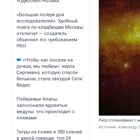
«Одиссею» Нолана
«Большая потеря для
исследователей». Удобный
поиск по кладбищам Москвы
отключат — создатель
объяснил это требованием
РКН
«Чтобы нас носили на
ручках, мы любим»: нерпа
Сергеевна, которую спасли
бельком, стала звездой Сети.
Видео
Побережье Анапы
заполонили ядовитые
медузы: что происходит с
пляжами
Риск столкновения с а
Источник: 
Александр О
Тигры на пляже и 300 оленей
в дикой природе: топ-24