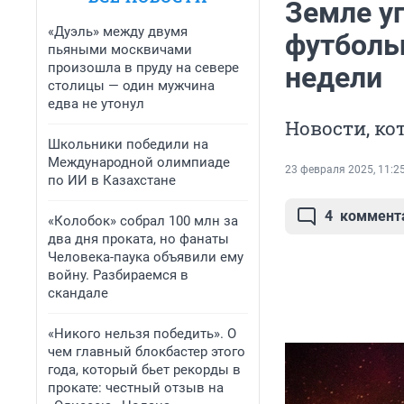
Земле у
«Дуэль» между двумя
футболь
пьяными москвичами
произошла в пруду на севере
недели
столицы — один мужчина
едва не утонул
Новости, ко
Школьники победили на
Международной олимпиаде
23 февраля 2025, 11:2
по ИИ в Казахстане
4
коммент
«Колобок» собрал 100 млн за
два дня проката, но фанаты
Человека-паука объявили ему
войну. Разбираемся в
скандале
«Никого нельзя победить». О
чем главный блокбастер этого
года, который бьет рекорды в
прокате: честный отзыв на