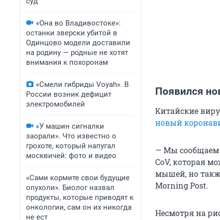
суд
«Она во Владивостоке»:
останки зверски убитой в
Одинцово модели доставили
на родину — родные не хотят
внимания к похоронам
«Смели гибриды Voyah». В
Появился но
России возник дефицит
электромобилей
Китайские виру
новый коронав
«У машин сигналки
заорали». Что известно о
грохоте, который напугал
— Мы сообщаем 
москвичей: фото и видео
CoV, которая м
мышей, но также
«Сами кормите свои будущие
Morning Post.
опухоли». Биолог назвал
продукты, которые приводят к
онкологии, сам он их никогда
Несмотря на ри
не ест