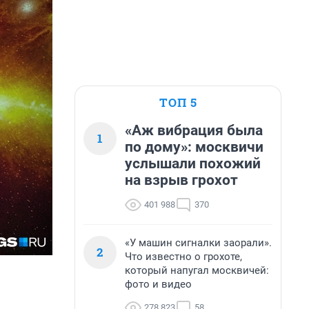
ТОП 5
«Аж вибрация была
1
по дому»: москвичи
услышали похожий
на взрыв грохот
401 988
370
«У машин сигналки заорали».
2
Что известно о грохоте,
который напугал москвичей:
фото и видео
278 823
58