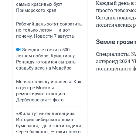
Каждый день в 
самых красивых бухт
просто невозмо
Приморского края
Сегодня подвод
Рабочий день хотят сократить,
политических ре
но только летом — и вот
почему. Новости 7 августа
Земле грози
Звездные гости в 500-
Специалисты NA
летнем соборе: Криштиану
астероид 2024 Y
Роналду готовится сыграть
свадьбу века на Мадейре
полноценного ф
Меняют плитку и навесы. Как
в центре Москвы
ремонтируют станцию
Дербеневская — фото
«Жила тут интеллигенция».
История сибирского дома-
бумеранга, где в гости ходили
через балконы, — таких всего