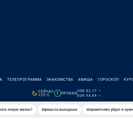
А
ТЕЛЕПРОГРАММА
ЗНАКОМСТВА
АФИША
ГОРОСКОП
КУР
USD 82,17
СЕЙЧАС
1
ПРОБКИ
+25°C
EUR 94,84
ачать новую жизнь?
Афиша на выходные
Шереметьево уйдет в нуж