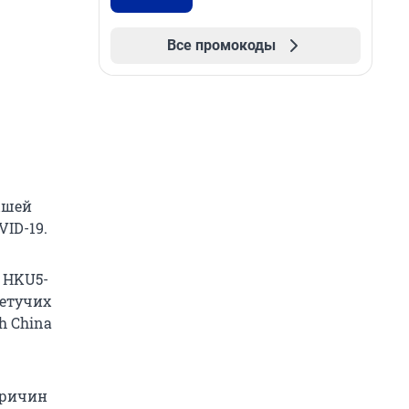
Все промокоды
ышей
VID-19.
 HKU5-
летучих
h China
причин