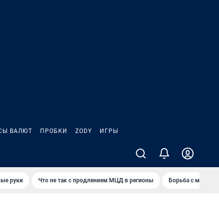
СЫ ВАЛЮТ
ПРОБКИ
ZODY
ИГРЫ
ные руки
Что не так с продлением МЦД в регионы
Борьба с мэрией 