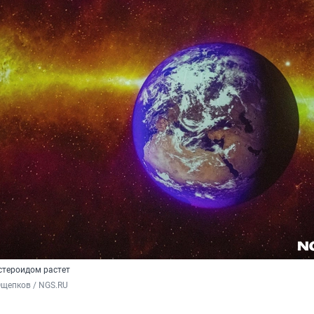
стероидом растет
щепков / NGS.RU 