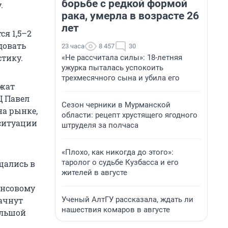
борьбе с редкой формой
.
рака, умерла в возрасте 26
лет
ся 1,5–2
довать
23 часа
8 457
30
стику.
«Не рассчитала силы»: 18-летняя
ужурка пыталась успокоить
трехмесячного сына и убила его
ежат
Ц Павел
Сезон черники в Мурманской
на рынке,
области: рецепт хрустящего ягодного
ситуации
штруделя за полчаса
«Плохо, как никогда до этого»:
таролог о судьбе Кузбасса и его
щались в
жителей в августе
ансовому
Ученый АлтГУ рассказала, ждать ли
ачнут
нашествия комаров в августе
ольшой